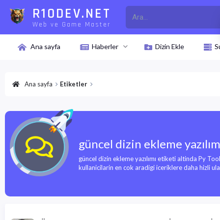
R10DEV.NET
Web ve Game Master
Ana sayfa
Haberler
Dizin Ekle
S
Ana sayfa
Etiketler
güncel dizin ekleme yazılım
güncel dizin ekleme yazılımı etiketi altinda Py Too
kullanicilarin en cok aradigi iceriklere daha hizli ulasa