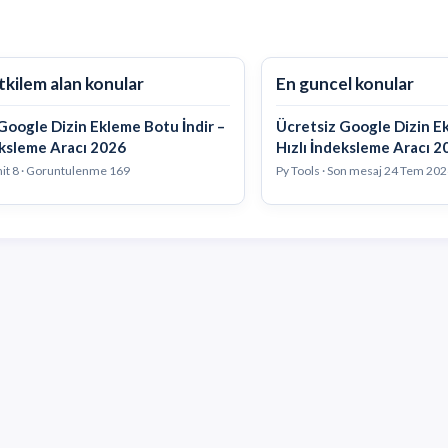
tkilem alan konular
En guncel konular
Google Dizin Ekleme Botu İndir –
Ücretsiz Google Dizin Ek
eksleme Aracı 2026
Hızlı İndeksleme Aracı 2
anit 8 · Goruntulenme 169
Py Tools · Son mesaj
24 Tem 202