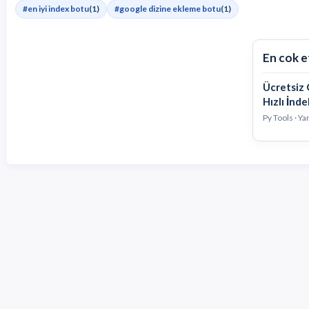
#en iyi index botu
(1)
#google dizine ekleme botu
(1)
En cok e
Ücretsiz 
Hızlı İnd
Py Tools · Y