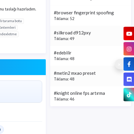
u taslağı hazırladım.
#browser fingerprint spoofing
Tıklama: 52
lı tarama botu
yöntemleri
#silkroad d912pxy
 indexletme
Tıklama: 49
#edebilir
Tıklama: 48
#metin2 mxao preset
Tıklama: 48
#knight online fps artırma
Tıklama: 46
)