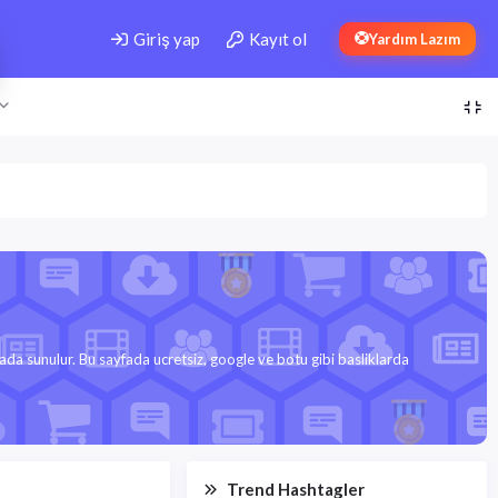
Giriş yap
Kayıt ol
Yardım Lazım
rada sunulur. Bu sayfada ucretsiz, google ve botu gibi basliklarda
Trend Hashtagler