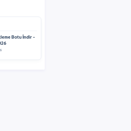
leme Botu İndir –
026
6