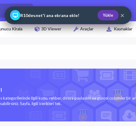
×
R10dev.net'i ana ekrana ekle!
Yükle
unucu Kirala
3D Viewer
Araçlar
Kaynaklar
ı
ls kategorilerinde ilgili konu, rehber, dosya paylasimi ve guncel cozumler bir a
bilirsiniz. Sayfa, ilgili icerikleri tek.