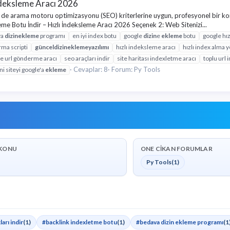
İndeksleme Aracı 2026
de arama motoru optimizasyonu (SEO) kriterlerine uygun, profesyonel bir kon
eme Botu İndir – Hızlı İndeksleme Aracı 2026 Seçenek 2: Web Sitenizi...
va
dizin
ekleme
programı
en iyi index botu
google
dizin
e
ekleme
botu
google hız
rma scripti
güncel
dizin
ekleme
yazılımı
hızlı indeksleme aracı
hızlı index alma 
e url gönderme aracı
seo araçları indir
site haritası indexletme aracı
toplu url
Cevaplar: 8
Forum:
Py Tools
ni siteyi google'a
ekleme
KONU
ONE CIKAN FORUMLAR
Py Tools
(1)
arı indir
(1)
#backlink indexletme botu
(1)
#bedava dizin ekleme programı
(1