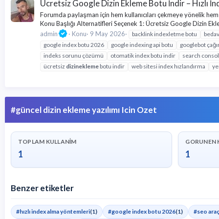
Ücretsiz Google Dizin Ekleme Botu İndir – Hızlı 
Forumda paylaşman için hem kullanıcıları çekmeye yönelik hem 
Konu Başlığı Alternatifleri Seçenek 1: Ücretsiz Google Dizin Ekl
admin
Konu
9 May 2026
backlink indexletme botu
beda
google index botu 2026
google indexing api botu
googlebot çağı
indeks sorunu çözümü
otomatik index botu indir
search consol
ücretsiz
dizin
ekleme
botu indir
web sitesi index hızlandırma
ye
#güncel dizin ekleme yazılımı Icin Ozet
TOPLAM KULLANIM
GORUNEN 
1
1
Benzer etiketler
#hızlı index alma yöntemleri
(1)
#google index botu 2026
(1)
#seo araçl