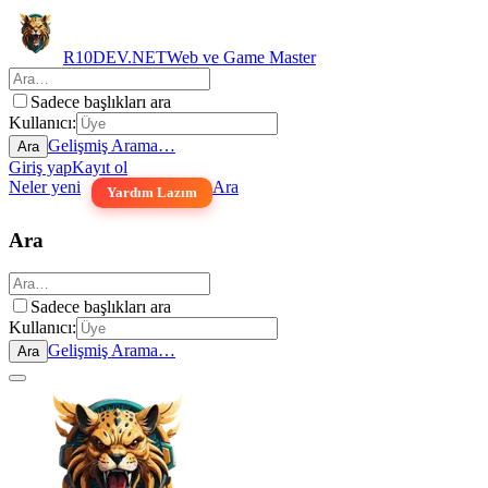
R10DEV.NET
Web ve Game Master
Sadece başlıkları ara
Kullanıcı:
Gelişmiş Arama…
Ara
Giriş yap
Kayıt ol
Neler yeni
Ara
Yardım Lazım
Ara
Sadece başlıkları ara
Kullanıcı:
Gelişmiş Arama…
Ara