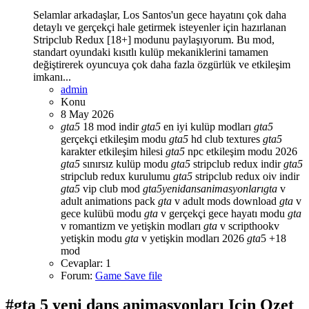
Selamlar arkadaşlar, Los Santos'un gece hayatını çok daha
detaylı ve gerçekçi hale getirmek isteyenler için hazırlanan
Stripclub Redux [18+] modunu paylaşıyorum. Bu mod,
standart oyundaki kısıtlı kulüp mekaniklerini tamamen
değiştirerek oyuncuya çok daha fazla özgürlük ve etkileşim
imkanı...
admin
Konu
8 May 2026
gta
5
18 mod indir
gta
5
en iyi kulüp modları
gta
5
gerçekçi etkileşim modu
gta
5
hd club textures
gta
5
karakter etkileşim hilesi
gta
5
npc etkileşim modu 2026
gta
5
sınırsız kulüp modu
gta
5
stripclub redux indir
gta
5
stripclub redux kurulumu
gta
5
stripclub redux oiv indir
gta
5
vip club mod
gta
5
yeni
dans
animasyonları
gta
v
adult animations pack
gta
v adult mods download
gta
v
gece kulübü modu
gta
v gerçekçi gece hayatı modu
gta
v romantizm ve yetişkin modları
gta
v scripthookv
yetişkin modu
gta
v yetişkin modları 2026
gta
5 +18
mod
Cevaplar: 1
Forum:
Game Save file
#gta 5 yeni dans animasyonları Icin Ozet