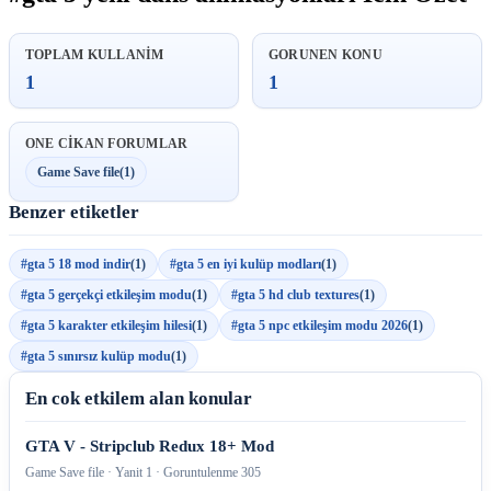
TOPLAM KULLANIM
GORUNEN KONU
1
1
ONE CIKAN FORUMLAR
Game Save file
(1)
Benzer etiketler
#gta 5 18 mod indir
(1)
#gta 5 en iyi kulüp modları
(1)
#gta 5 gerçekçi etkileşim modu
(1)
#gta 5 hd club textures
(1)
#gta 5 karakter etkileşim hilesi
(1)
#gta 5 npc etkileşim modu 2026
(1)
#gta 5 sınırsız kulüp modu
(1)
En cok etkilem alan konular
GTA V - Stripclub Redux 18+ Mod
Game Save file · Yanit 1 · Goruntulenme 305