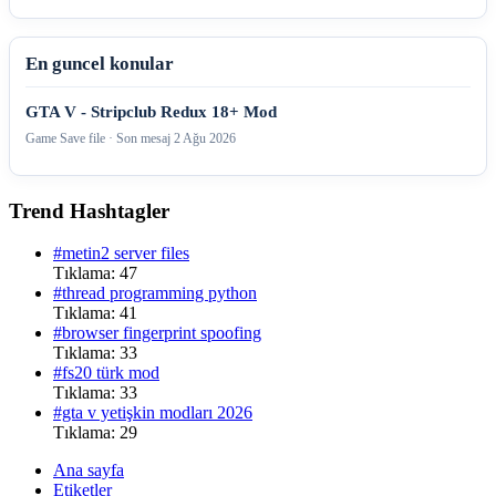
En guncel konular
GTA V - Stripclub Redux 18+ Mod
Game Save file · Son mesaj
2 Ağu 2026
Trend Hashtagler
#metin2 server files
Tıklama: 47
#thread programming python
Tıklama: 41
#browser fingerprint spoofing
Tıklama: 33
#fs20 türk mod
Tıklama: 33
#gta v yetişkin modları 2026
Tıklama: 29
Ana sayfa
Etiketler