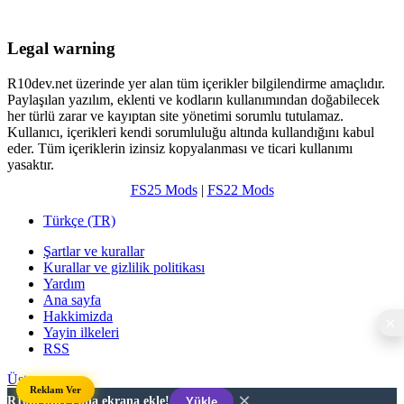
Legal warning
R10dev.net üzerinde yer alan tüm içerikler bilgilendirme amaçlıdır.
Paylaşılan yazılım, eklenti ve kodların kullanımından doğabilecek
her türlü zarar ve kayıptan site yönetimi sorumlu tutulamaz.
Kullanıcı, içerikleri kendi sorumluluğu altında kullandığını kabul
eder. Tüm içeriklerin izinsiz kopyalanması ve ticari kullanımı
yasaktır.
FS25 Mods
|
FS22 Mods
Türkçe (TR)
Şartlar ve kurallar
Kurallar ve gizlilik politikası
Yardım
Ana sayfa
Hakkimizda
Yayin ilkeleri
RSS
Üst
Reklam Ver
×
R10dev.net'i ana ekrana ekle!
Yükle