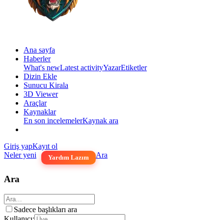
Ana sayfa
Haberler
What's new
Latest activity
Yazar
Etiketler
Dizin Ekle
Sunucu Kirala
3D Viewer
Araçlar
Kaynaklar
En son incelemeler
Kaynak ara
Giriş yap
Kayıt ol
Neler yeni
Ara
Yardım Lazım
Ara
Sadece başlıkları ara
Kullanıcı: