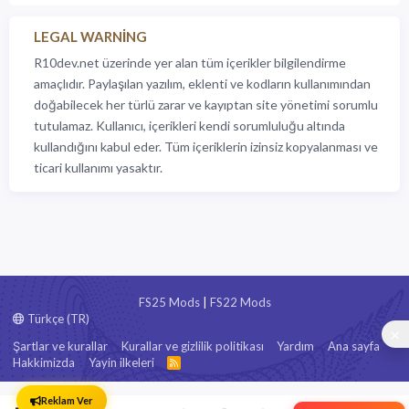
LEGAL WARNING
R10dev.net üzerinde yer alan tüm içerikler bilgilendirme
amaçlıdır. Paylaşılan yazılım, eklenti ve kodların kullanımından
doğabilecek her türlü zarar ve kayıptan site yönetimi sorumlu
tutulamaz. Kullanıcı, içerikleri kendi sorumluluğu altında
kullandığını kabul eder. Tüm içeriklerin izinsiz kopyalanması ve
ticari kullanımı yasaktır.
FS25 Mods
|
FS22 Mods
Türkçe (TR)
Şartlar ve kurallar
Kurallar ve gizlilik politikası
Yardım
Ana sayfa
Hakkimizda
Yayin ilkeleri
R
S
S
Reklam Ver