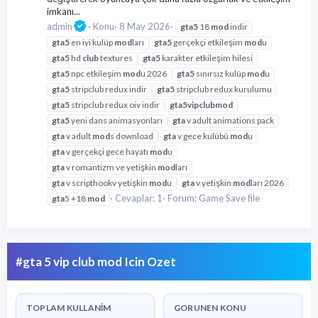
imkanı...
admin
Konu
8 May 2026
gta
5
18
mod
indir
gta
5
en iyi kulüp
mod
ları
gta
5
gerçekçi etkileşim
mod
u
gta
5
hd
club
textures
gta
5
karakter etkileşim hilesi
gta
5
npc etkileşim
mod
u 2026
gta
5
sınırsız kulüp
mod
u
gta
5
stripclub redux indir
gta
5
stripclub redux kurulumu
gta
5
stripclub redux oiv indir
gta
5
vip
club
mod
gta
5
yeni dans animasyonları
gta
v adult animations pack
gta
v adult
mod
s download
gta
v gece kulübü
mod
u
gta
v gerçekçi gece hayatı
mod
u
gta
v romantizm ve yetişkin
mod
ları
gta
v scripthookv yetişkin
mod
u
gta
v yetişkin
mod
ları 2026
Cevaplar: 1
Forum:
Game Save file
gta
5 +18
mod
#gta 5 vip club mod Icin Ozet
TOPLAM KULLANIM
GORUNEN KONU