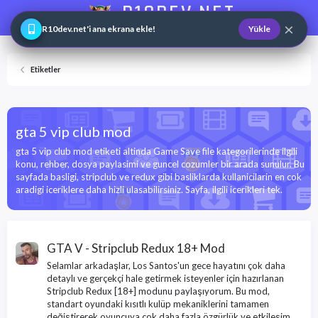
R10DEV.NET
×
Web ve Game Master
R10dev.net'i ana ekrana ekle!
Yükle
Etiketler
gta 5 vip club mod
gta 5 vip club mod etiketi altinda Game Save file kategorilerinde ilgili
konu, rehber, dosya paylasimi ve guncel cozumler bir arada sunulur. Bu
sayfada basligi, stripclub ve redux gibi basliklarda kullanicilarin en cok
aradigi iceriklere daha hizli ulasabilirsiniz. Sayfa, ilgili icerikleri tek.
GTA V - Stripclub Redux 18+ Mod
Selamlar arkadaşlar, Los Santos'un gece hayatını çok daha
detaylı ve gerçekçi hale getirmek isteyenler için hazırlanan
Stripclub Redux [18+] modunu paylaşıyorum. Bu mod,
standart oyundaki kısıtlı kulüp mekaniklerini tamamen
değiştirerek oyuncuya çok daha fazla özgürlük ve etkileşim