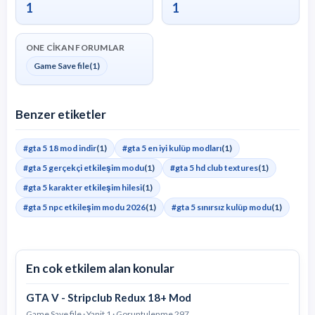
1
1
ONE CIKAN FORUMLAR
Game Save file
(1)
Benzer etiketler
#gta 5 18 mod indir
(1)
#gta 5 en iyi kulüp modları
(1)
#gta 5 gerçekçi etkileşim modu
(1)
#gta 5 hd club textures
(1)
#gta 5 karakter etkileşim hilesi
(1)
#gta 5 npc etkileşim modu 2026
(1)
#gta 5 sınırsız kulüp modu
(1)
En cok etkilem alan konular
GTA V - Stripclub Redux 18+ Mod
Game Save file · Yanit 1 · Goruntulenme 297