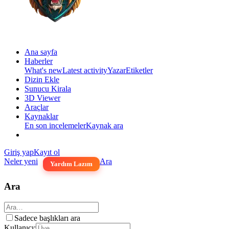
Ana sayfa
Haberler
What's new
Latest activity
Yazar
Etiketler
Dizin Ekle
Sunucu Kirala
3D Viewer
Araçlar
Kaynaklar
En son incelemeler
Kaynak ara
Giriş yap
Kayıt ol
Neler yeni
Ara
Yardım Lazım
Ara
Sadece başlıkları ara
Kullanıcı: