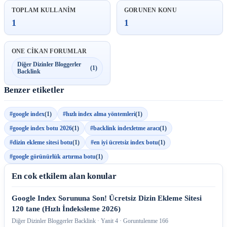
TOPLAM KULLANIM
GORUNEN KONU
1
1
ONE CIKAN FORUMLAR
Diğer Dizinler Bloggerler
(1)
Backlink
Benzer etiketler
#google index
(1)
#hızlı index alma yöntemleri
(1)
#google index botu 2026
(1)
#backlink indexletme aracı
(1)
#dizin ekleme sitesi botu
(1)
#en iyi ücretsiz index botu
(1)
#google görünürlük artırma botu
(1)
En cok etkilem alan konular
Google Index Sorununa Son! Ücretsiz Dizin Ekleme Sitesi
120 tane (Hızlı İndeksleme 2026)
Diğer Dizinler Bloggerler Backlink · Yanit 4 · Goruntulenme 166