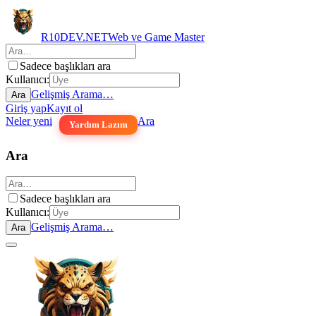
R10DEV.NET
Web ve Game Master
Sadece başlıkları ara
Kullanıcı:
Gelişmiş Arama…
Ara
Giriş yap
Kayıt ol
Neler yeni
Ara
Yardım Lazım
Ara
Sadece başlıkları ara
Kullanıcı:
Gelişmiş Arama…
Ara