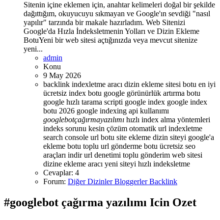
Sitenin içine eklemen için, anahtar kelimeleri doğal bir şekilde
dağıttığım, okuyucuyu sıkmayan ve Google'ın sevdiği "nasıl
yapılır" tarzında bir makale hazırladım. Web Sitenizi
Google'da Hızla İndeksletmenin Yolları ve Dizin Ekleme
BotuYeni bir web sitesi açtığınızda veya mevcut sitenize
yeni...
admin
Konu
9 May 2026
backlink indexletme aracı
dizin ekleme sitesi botu
en iyi
ücretsiz index botu
google görünürlük artırma botu
google hızlı tarama scripti
google index
google index
botu 2026
google indexing api kullanımı
googlebot
çağırma
yazılımı
hızlı index alma yöntemleri
indeks sorunu kesin çözüm
otomatik url indexletme
search console url botu
site ekleme dizin
siteyi google'a
ekleme botu
toplu url gönderme botu
ücretsiz seo
araçları indir
url denetimi toplu gönderim
web sitesi
dizine ekleme aracı
yeni siteyi hızlı indeksletme
Cevaplar: 4
Forum:
Diğer Dizinler Bloggerler Backlink
#googlebot çağırma yazılımı Icin Ozet