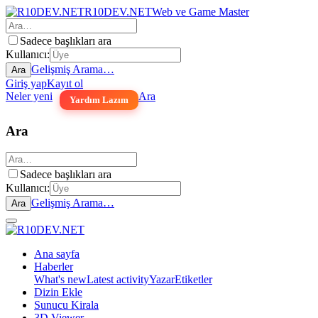
R10DEV.NET
Web ve Game Master
Sadece başlıkları ara
Kullanıcı:
Gelişmiş Arama…
Ara
Giriş yap
Kayıt ol
Neler yeni
Ara
Yardım Lazım
Ara
Sadece başlıkları ara
Kullanıcı:
Gelişmiş Arama…
Ara
Ana sayfa
Haberler
What's new
Latest activity
Yazar
Etiketler
Dizin Ekle
Sunucu Kirala
3D Viewer