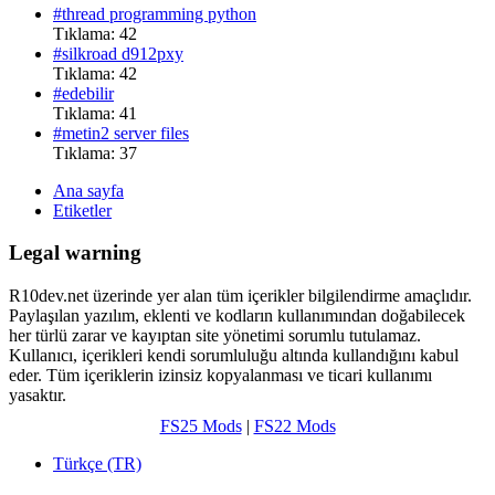
#thread programming python
Tıklama: 42
#silkroad d912pxy
Tıklama: 42
#edebilir
Tıklama: 41
#metin2 server files
Tıklama: 37
Ana sayfa
Etiketler
Legal warning
R10dev.net üzerinde yer alan tüm içerikler bilgilendirme amaçlıdır.
Paylaşılan yazılım, eklenti ve kodların kullanımından doğabilecek
her türlü zarar ve kayıptan site yönetimi sorumlu tutulamaz.
Kullanıcı, içerikleri kendi sorumluluğu altında kullandığını kabul
eder. Tüm içeriklerin izinsiz kopyalanması ve ticari kullanımı
yasaktır.
FS25 Mods
|
FS22 Mods
Türkçe (TR)