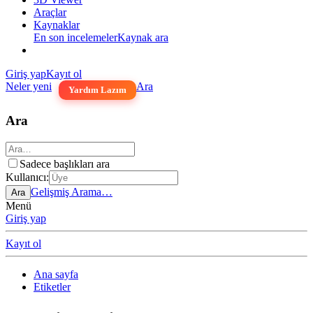
Araçlar
Kaynaklar
En son incelemeler
Kaynak ara
Giriş yap
Kayıt ol
Neler yeni
Ara
Yardım Lazım
Ara
Sadece başlıkları ara
Kullanıcı:
Gelişmiş Arama…
Ara
Menü
Giriş yap
Kayıt ol
Ana sayfa
Etiketler