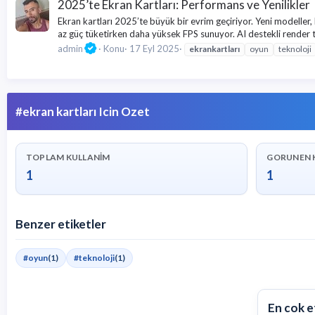
2025’te Ekran Kartları: Performans ve Yenilikler
Ekran kartları 2025’te büyük bir evrim geçiriyor. Yeni modeller,
az güç tüketirken daha yüksek FPS sunuyor. AI destekli render te
admin
Konu
17 Eyl 2025
ekran
kartları
oyun
teknoloji
#ekran kartları Icin Ozet
TOPLAM KULLANIM
GORUNEN 
1
1
Benzer etiketler
#oyun
(1)
#teknoloji
(1)
En cok e