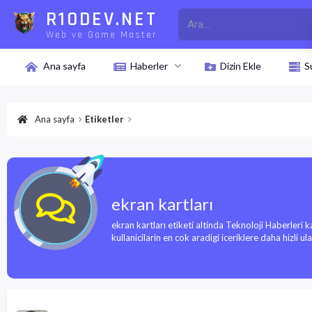
R10DEV.NET
Web ve Game Master
Ana sayfa
Haberler
Dizin Ekle
S
Ana sayfa
Etiketler
ekran kartları
ekran kartları etiketi altinda Teknoloji Haberleri 
kullanicilarin en cok aradigi iceriklere daha hizli ulasa