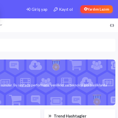
Giriş yap
Kayıt ol
Yardım Lazım
 sunulur. Bu sayfada performans, yenilikler ve teknoloji gibi basliklarda
Trend Hashtagler