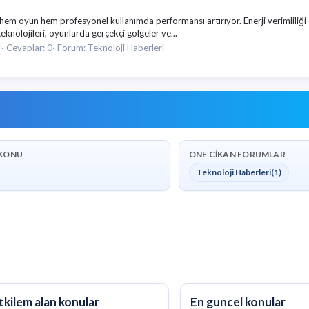
 hem oyun hem profesyonel kullanımda performansı artırıyor. Enerji verimliliği
knolojileri, oyunlarda gerçekçi gölgeler ve...
Cevaplar: 0
Forum:
Teknoloji Haberleri
KONU
ONE CIKAN FORUMLAR
Teknoloji Haberleri
(1)
tkilem alan konular
En guncel konular