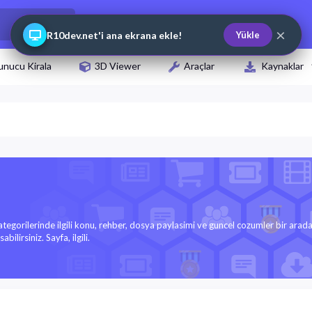
×
R10dev.net'i ana ekrana ekle!
Yükle
unucu Kirala
3D Viewer
Araçlar
Kaynaklar
kategorilerinde ilgili konu, rehber, dosya paylasimi ve guncel cozumler bir arada
bilirsiniz. Sayfa, ilgili.