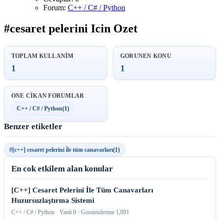
Forum:
C++ / C# / Python
#cesaret pelerini Icin Ozet
TOPLAM KULLANIM
GORUNEN KONU
1
1
ONE CIKAN FORUMLAR
C++ / C# / Python
(1)
Benzer etiketler
#[c++] cesaret pelerini i̇le tüm canavarları
(1)
En cok etkilem alan konular
[C++] Cesaret Pelerini İle Tüm Canavarları
Huzursuzlaştırma Sistemi
C++ / C# / Python · Yanit 0 · Goruntulenme 1,091