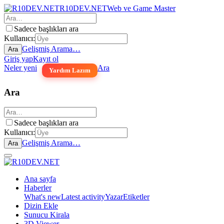
R10DEV.NET
Web ve Game Master
Sadece başlıkları ara
Kullanıcı:
Gelişmiş Arama…
Ara
Giriş yap
Kayıt ol
Neler yeni
Ara
Yardım Lazım
Ara
Sadece başlıkları ara
Kullanıcı:
Gelişmiş Arama…
Ara
Ana sayfa
Haberler
What's new
Latest activity
Yazar
Etiketler
Dizin Ekle
Sunucu Kirala
3D Viewer