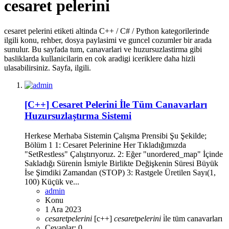
cesaret pelerini
cesaret pelerini etiketi altinda C++ / C# / Python kategorilerinde
ilgili konu, rehber, dosya paylasimi ve guncel cozumler bir arada
sunulur. Bu sayfada tum, canavarlari ve huzursuzlastirma gibi
basliklarda kullanicilarin en cok aradigi iceriklere daha hizli
ulasabilirsiniz. Sayfa, ilgili.
[C++] Cesaret Pelerini İle Tüm Canavarları
Huzursuzlaştırma Sistemi
Herkese Merhaba Sistemin Çalışma Prensibi Şu Şekilde;
Bölüm 1 1: Cesaret Pelerinine Her Tıkladığımızda
"SetRestless" Çalıştırıyoruz. 2: Eğer "unordered_map" İçinde
Sakladığı Sürenin İsmiyle Birlikte Değişkenin Süresi Büyük
İse Şimdiki Zamandan (STOP) 3: Rastgele Üretilen Sayı(1,
100) Küçük ve...
admin
Konu
1 Ara 2023
cesaret
pelerini
[c++]
cesaret
pelerini
i̇le tüm canavarları
Cevaplar: 0