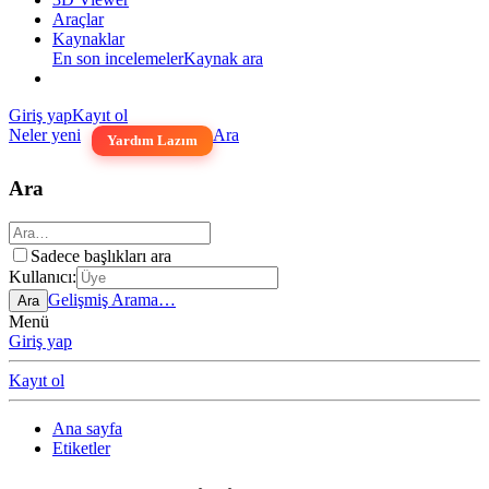
Araçlar
Kaynaklar
En son incelemeler
Kaynak ara
Giriş yap
Kayıt ol
Neler yeni
Ara
Yardım Lazım
Ara
Sadece başlıkları ara
Kullanıcı:
Gelişmiş Arama…
Ara
Menü
Giriş yap
Kayıt ol
Ana sayfa
Etiketler