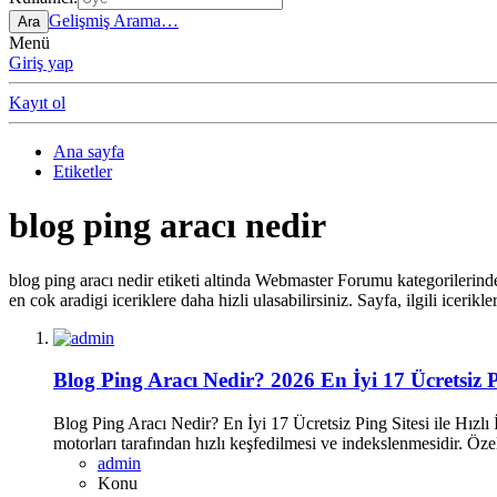
Gelişmiş Arama…
Ara
Menü
Giriş yap
Kayıt ol
Ana sayfa
Etiketler
blog ping aracı nedir
blog ping aracı nedir etiketi altinda Webmaster Forumu kategorilerinde 
en cok aradigi iceriklere daha hizli ulasabilirsiniz. Sayfa, ilgili icerikler
Blog Ping Aracı Nedir? 2026 En İyi 17 Ücretsiz P
Blog Ping Aracı Nedir? En İyi 17 Ücretsiz Ping Sitesi ile Hızlı 
motorları tarafından hızlı keşfedilmesi ve indekslenmesidir. Öz
admin
Konu