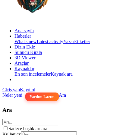
Ana sayfa
Haberler
What's new
Latest activity
Yazar
Etiketler
Dizin Ekle
Sunucu Kirala
3D Viewer
Araçlar
Kaynaklar
En son incelemeler
Kaynak ara
Giriş yap
Kayıt ol
Neler yeni
Ara
Yardım Lazım
Ara
Sadece başlıkları ara
Kullanıcı: