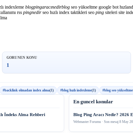
zlı indexleme
blog
ping
aracı
nedir
blog
seo yükseltme
google bot hızlan
kullanımı
rss
ping
nedir
seo hızlı index taktikleri
seo
ping
siteleri
site in
alma
GORUNEN KONU
1
#backlink olmadan index alma
(1)
#blog hızlı indexleme
(1)
#blog seo yükseltme
En guncel konular
ızlı İndeks Alma Rehberi
Blog Ping Aracı Nedir? 2026 En
Webmaster Forumu · Son mesaj
8 May 2