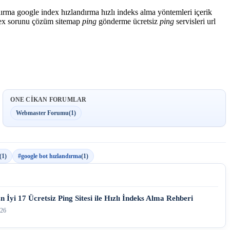
dırma
google index hızlandırma
hızlı indeks alma yöntemleri
içerik
dex sorunu çözüm
sitemap
ping
gönderme
ücretsiz
ping
servisleri
url
ONE CIKAN FORUMLAR
Webmaster Forumu
(1)
(1)
#google bot hızlandırma
(1)
 İyi 17 Ücretsiz Ping Sitesi ile Hızlı İndeks Alma Rehberi
026