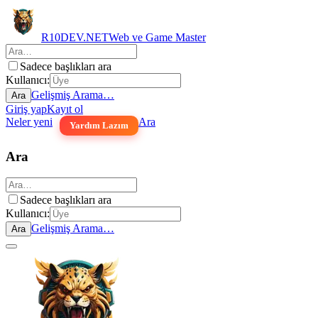
R10DEV.NET
Web ve Game Master
Sadece başlıkları ara
Kullanıcı:
Gelişmiş Arama…
Ara
Giriş yap
Kayıt ol
Neler yeni
Ara
Yardım Lazım
Ara
Sadece başlıkları ara
Kullanıcı:
Gelişmiş Arama…
Ara