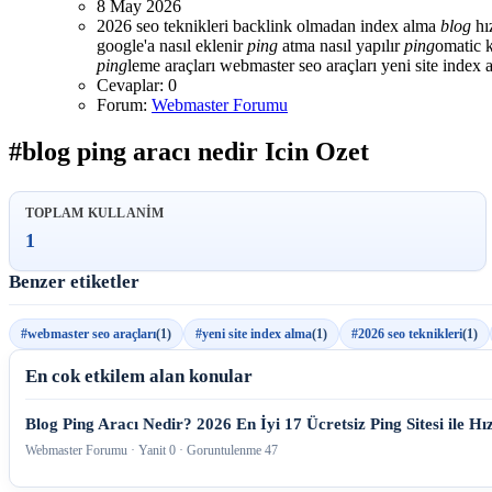
8 May 2026
2026 seo teknikleri
backlink olmadan index alma
blog
hı
google'a nasıl eklenir
ping
atma nasıl yapılır
ping
omatic 
ping
leme araçları
webmaster seo araçları
yeni site index 
Cevaplar: 0
Forum:
Webmaster Forumu
#blog ping aracı nedir Icin Ozet
TOPLAM KULLANIM
1
Benzer etiketler
#webmaster seo araçları
(1)
#yeni site index alma
(1)
#2026 seo teknikleri
(1)
En cok etkilem alan konular
Blog Ping Aracı Nedir? 2026 En İyi 17 Ücretsiz Ping Sitesi ile H
Webmaster Forumu · Yanit 0 · Goruntulenme 47