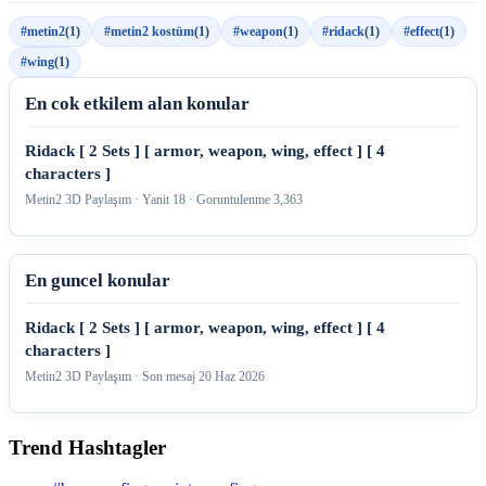
#metin2
(1)
#metin2 kostüm
(1)
#weapon
(1)
#ridack
(1)
#effect
(1)
#wing
(1)
En cok etkilem alan konular
Ridack [ 2 Sets ] [ armor, weapon, wing, effect ] [ 4
characters ]
Metin2 3D Paylaşım · Yanit 18 · Goruntulenme 3,363
En guncel konular
Ridack [ 2 Sets ] [ armor, weapon, wing, effect ] [ 4
characters ]
Metin2 3D Paylaşım · Son mesaj
20 Haz 2026
Trend Hashtagler