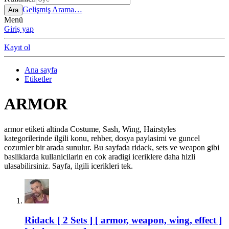
Gelişmiş Arama…
Ara
Menü
Giriş yap
Kayıt ol
Ana sayfa
Etiketler
ARMOR
armor etiketi altinda Costume, Sash, Wing, Hairstyles
kategorilerinde ilgili konu, rehber, dosya paylasimi ve guncel
cozumler bir arada sunulur. Bu sayfada ridack, sets ve weapon gibi
basliklarda kullanicilarin en cok aradigi iceriklere daha hizli
ulasabilirsiniz. Sayfa, ilgili icerikleri tek.
Ridack [ 2 Sets ] [ armor, weapon, wing, effect ]