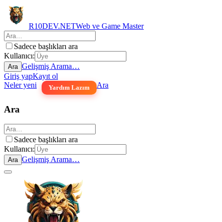
R10DEV.NET
Web ve Game Master
Sadece başlıkları ara
Kullanıcı:
Gelişmiş Arama…
Ara
Giriş yap
Kayıt ol
Neler yeni
Ara
Yardım Lazım
Ara
Sadece başlıkları ara
Kullanıcı:
Gelişmiş Arama…
Ara