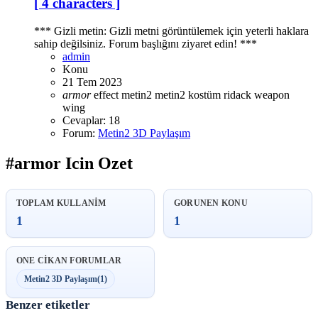
[ 4 characters ]
*** Gizli metin: Gizli metni görüntülemek için yeterli haklara
sahip değilsiniz. Forum başlığını ziyaret edin! ***
admin
Konu
21 Tem 2023
armor
effect
metin2
metin2 kostüm
ridack
weapon
wing
Cevaplar: 18
Forum:
Metin2 3D Paylaşım
#armor Icin Ozet
TOPLAM KULLANIM
GORUNEN KONU
1
1
ONE CIKAN FORUMLAR
Metin2 3D Paylaşım
(1)
Benzer etiketler