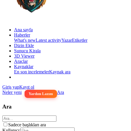
Ana sayfa
Haberler
What's new
Latest activity
Yazar
Etiketler
Dizin Ekle
Sunucu Kirala
3D Viewer
Araçlar
Kaynaklar
En son incelemeler
Kaynak ara
Giriş yap
Kayıt ol
Neler yeni
Ara
Yardım Lazım
Ara
Sadece başlıkları ara
Kullanıcı: