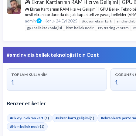
🎮 Ekran Kartlarının RAM Hızı ve Gelişimi | GPU B
🎮 Ekran Kartlarının RAM Hızı ve Gelişimi | GPU Bellek Teknolojisi
nesil ekran kartlarında düşük kapasiteli ve yavaş bellekler (V
admin
Konu
24 Eyl 2025
8k oyun ekran kartı
amd
nvidia
b
gpu
bellek
teknolojisi
hbm
bellek
nedir
ray tracing ve vram
vr
#amd nvidia bellek teknolojisi Icin Ozet
TOPLAM KULLANIM
GORUNEN 
1
1
Benzer etiketler
#8k oyun ekran kartı
(1)
#ekran kartı gelişimi
(1)
#ekran kartı perform
#hbm bellek nedir
(1)