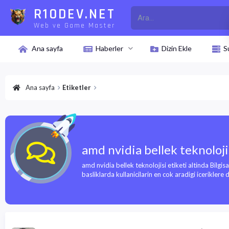
R10DEV.NET
Web ve Game Master
Ana sayfa
Haberler
Dizin Ekle
S
Ana sayfa
Etiketler
amd nvidia bellek teknoloji
amd nvidia bellek teknolojisi etiketi altinda Bilgi
basliklarda kullanicilarin en cok aradigi iceriklere d