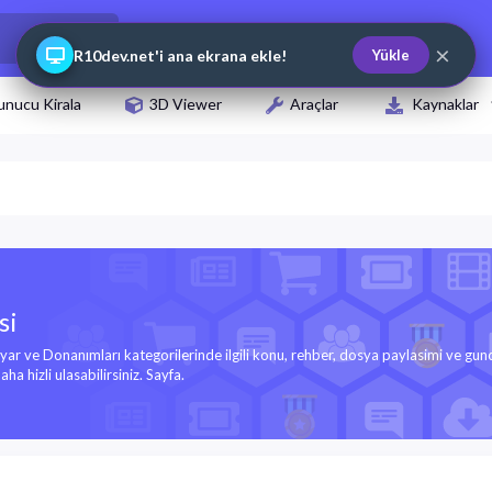
×
R10dev.net'i ana ekrana ekle!
Yükle
unucu Kirala
3D Viewer
Araçlar
Kaynaklar
si
sayar ve Donanımları kategorilerinde ilgili konu, rehber, dosya paylasimi ve gun
aha hizli ulasabilirsiniz. Sayfa.