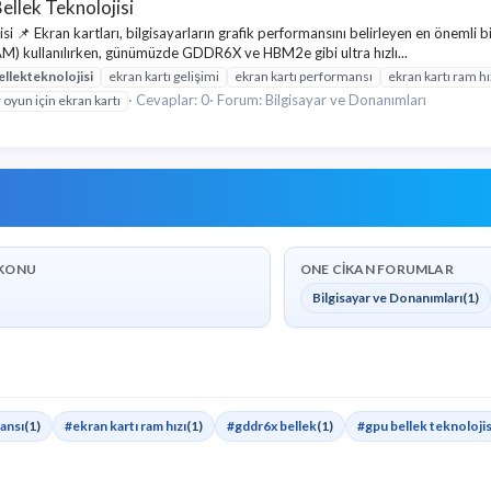
ellek Teknolojisi
 📌 Ekran kartları, bilgisayarların grafik performansını belirleyen en önemli bil
RAM) kullanılırken, günümüzde GDDR6X ve HBM2e gibi ultra hızlı...
ellek
teknolojisi
ekran kartı gelişimi
ekran kartı performansı
ekran kartı ram hı
Cevaplar: 0
Forum:
Bilgisayar ve Donanımları
 oyun için ekran kartı
KONU
ONE CIKAN FORUMLAR
Bilgisayar ve Donanımları
(1)
ansı
(1)
#ekran kartı ram hızı
(1)
#gddr6x bellek
(1)
#gpu bellek teknolojis