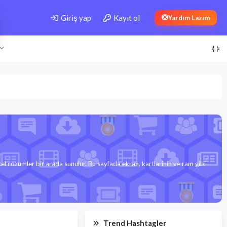
Giriş yap
Kayıt ol
Yardım Lazım
cel cozumler bir arada sunulur. Bu sayfada ekran, kartlarinin ve ram gibi
Trend Hashtagler