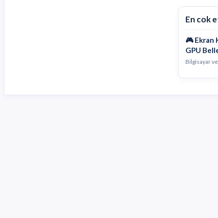
En cok e
🎮 Ekran 
GPU Belle
Bilgisayar v