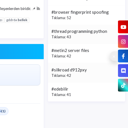
eşenlerden biridir. 📌 İlk
#browser fingerprint spoofing
Tıklama: 52
zı
gddr6x
bellek
#thread programming python
Tıklama: 43
#metin2 server files
Tıklama: 42
#silkroad d912pxy
Tıklama: 42
#edebilir
Tıklama: 41
i
(1)