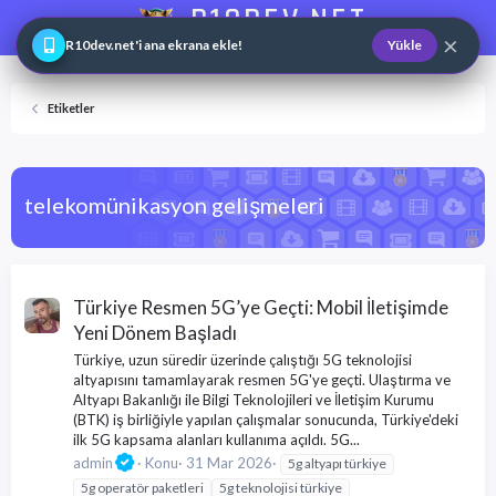
R10DEV.NET
×
Web ve Game Master
R10dev.net'i ana ekrana ekle!
Yükle
Etiketler
telekomünikasyon gelişmeleri
Türkiye Resmen 5G’ye Geçti: Mobil İletişimde
Yeni Dönem Başladı
Türkiye, uzun süredir üzerinde çalıştığı 5G teknolojisi
altyapısını tamamlayarak resmen 5G'ye geçti. Ulaştırma ve
Altyapı Bakanlığı ile Bilgi Teknolojileri ve İletişim Kurumu
(BTK) iş birliğiyle yapılan çalışmalar sonucunda, Türkiye'deki
ilk 5G kapsama alanları kullanıma açıldı. 5G...
admin
Konu
31 Mar 2026
5g altyapı türkiye
5g operatör paketleri
5g teknolojisi türkiye