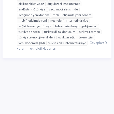
akıllı şehirler ve 5g
düşük gecikme internet
endüstri 4.0 türkiye
geçti mobil i̇letişimde
i̇letişimde yeni dönem
mobil iletişimde yeni dönem
mobil i̇letişimde yeni
nesnelerin i̇nterneti türkiye
sağlık teknolojisi türkiye
telekomünikasyon
gelişmeleri
türkiye 5g geçişi
türkiye dijital dönüşüm
türkiye resmen
türkiye teknoloji yenilikleri
uzaktan eğitim teknolojisi
Cevaplar: 0
yeni dönem başladı
yüksek hızlı internet türkiye
Forum:
Teknoloji Haberleri