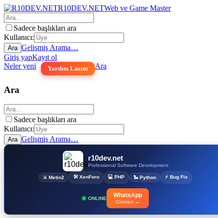
R10DEV.NET
Web ve Game Master
Sadece başlıkları ara
Kullanıcı:
Gelişmiş Arama…
Ara
Giriş yap
Kayıt ol
Neler yeni
Ara
Yardım Lazım
Ara
Sadece başlıkları ara
Kullanıcı:
Gelişmiş Arama…
Ara
r10dev.net
Professional Software Development
🛠 XenForo
💻 PHP
⚡ Bug Fix
⚔ Metin2
🐍 Python
WhatsApp
ONLINE
Contact →