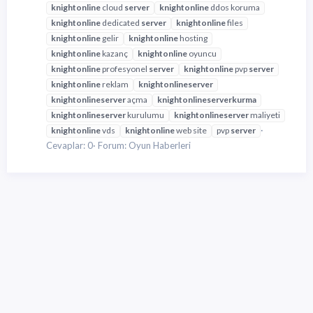
knight
online
cloud
server
knight
online
ddos koruma
knight
online
dedicated
server
knight
online
files
knight
online
gelir
knight
online
hosting
knight
online
kazanç
knight
online
oyuncu
knight
online
profesyonel
server
knight
online
pvp
server
knight
online
reklam
knight
online
server
knight
online
server
açma
knight
online
server
kurma
knight
online
server
kurulumu
knight
online
server
maliyeti
knight
online
vds
knight
online
web site
pvp
server
Cevaplar: 0
Forum:
Oyun Haberleri