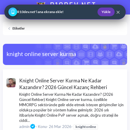
R10DEV.NET
×
Web ve Game Master
R10dev.net'i ana ekrana ekle!
Yükle
Etiketler
knight online server kurma
Knight Online Server Kurma Ne Kadar
Kazandırır? 2026 Güncel Kazanç Rehberi
Knight Online Server Kurma Ne Kadar Kazandırır? (2026
Güncel Rehber) Knight Online server kurma, özellikle
MMORPG sektöründe gelir elde etmek isteyen girişimciler için
oldukça popüler bir yöntem haline gelmiştir. 2026 yılı
itibariyle Knight Online PvP server açmak, doğru strateji ile
ciddi...
admin
Konu
26 Mar 2026
knight
online