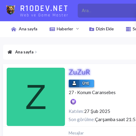
R10DEV.NET
Web ve Game Master
Ana sayfa
Haberler
Dizin Ekle
S
Ana sayfa
ZuZuR
Z
ÜYE
27
·
Konum
Caransebes
Katılım
27 Şub 2025
Son görülme
Çarşamba saat 21:5
Mesajlar