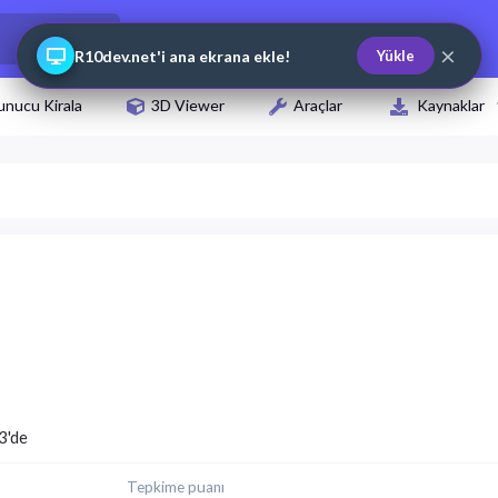
×
R10dev.net'i ana ekrana ekle!
Yükle
unucu Kirala
3D Viewer
Araçlar
Kaynaklar
3'de
Tepkime puanı