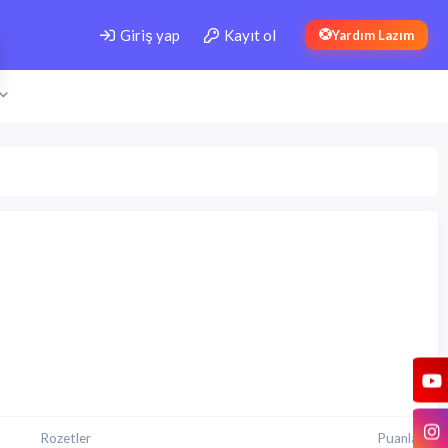
Giriş yap
Kayıt ol
Yardım Lazım
Rozetler
Puanları