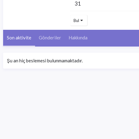
31
Bul
Son aktivite
Gönderiler
Hakkında
Şu an hiç beslemesi bulunmamaktadır.