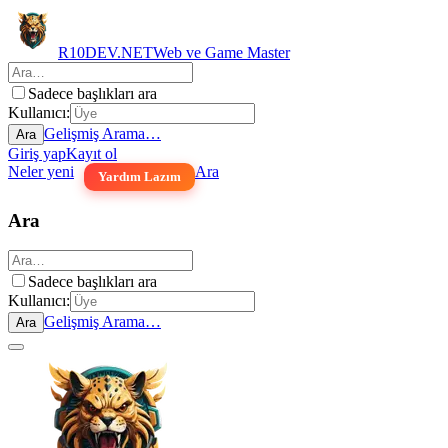
R10DEV.NET
Web ve Game Master
Sadece başlıkları ara
Kullanıcı:
Gelişmiş Arama…
Ara
Giriş yap
Kayıt ol
Neler yeni
Ara
Yardım Lazım
Ara
Sadece başlıkları ara
Kullanıcı:
Gelişmiş Arama…
Ara