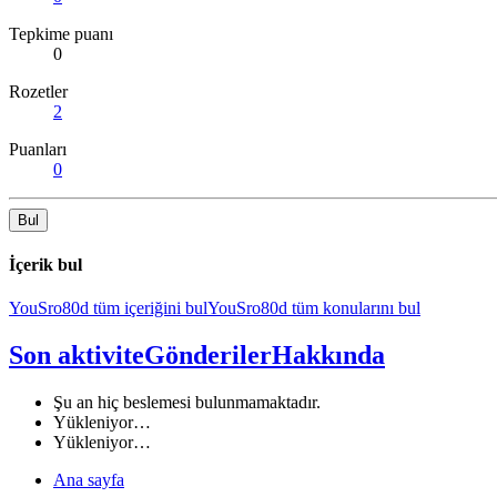
Tepkime puanı
0
Rozetler
2
Puanları
0
Bul
İçerik bul
YouSro80d tüm içeriğini bul
YouSro80d tüm konularını bul
Son aktivite
Gönderiler
Hakkında
Şu an hiç beslemesi bulunmamaktadır.
Yükleniyor…
Yükleniyor…
Ana sayfa