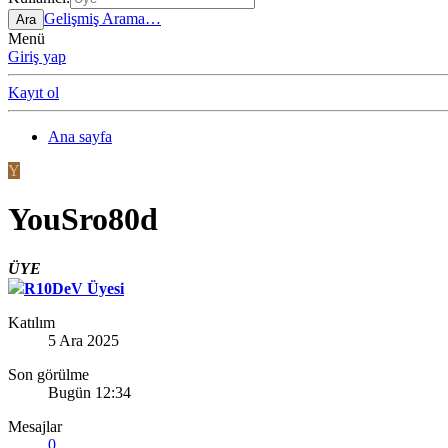
Gelişmiş Arama…
Ara
Menü
Giriş yap
Kayıt ol
Ana sayfa
Y
YouSro80d
ÜYE
R10DeV Üyesi
Katılım
5 Ara 2025
Son görülme
Bugün 12:34
Mesajlar
0