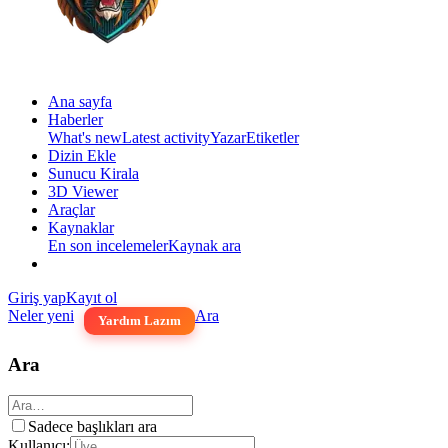
Ana sayfa
Haberler
What's new
Latest activity
Yazar
Etiketler
Dizin Ekle
Sunucu Kirala
3D Viewer
Araçlar
Kaynaklar
En son incelemeler
Kaynak ara
Giriş yap
Kayıt ol
Neler yeni
Ara
Yardım Lazım
Ara
Sadece başlıkları ara
Kullanıcı: