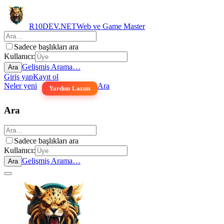
R10DEV.NET
Web ve Game Master
Sadece başlıkları ara
Kullanıcı:
Gelişmiş Arama…
Ara
Giriş yap
Kayıt ol
Neler yeni
Ara
Yardım Lazım
Ara
Sadece başlıkları ara
Kullanıcı:
Gelişmiş Arama…
Ara