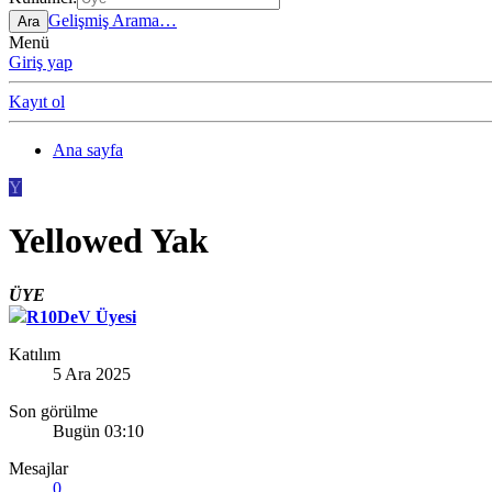
Gelişmiş Arama…
Ara
Menü
Giriş yap
Kayıt ol
Ana sayfa
Y
Yellowed Yak
ÜYE
R10DeV Üyesi
Katılım
5 Ara 2025
Son görülme
Bugün 03:10
Mesajlar
0