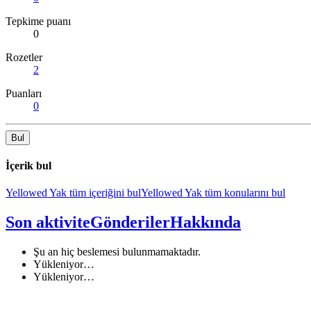
Tepkime puanı
0
Rozetler
2
Puanları
0
Bul
İçerik bul
Yellowed Yak tüm içeriğini bul
Yellowed Yak tüm konularını bul
Son aktivite
Gönderiler
Hakkında
Şu an hiç beslemesi bulunmamaktadır.
Yükleniyor…
Yükleniyor…