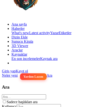
Ana sayfa
Haberler
What's new
Latest activity
Yazar
Etiketler
Dizin Ekle
Sunucu Kirala
3D Viewer
Araçlar
Kaynaklar
En son incelemeler
Kaynak ara
Giriş yap
Kayıt ol
Neler yeni
Ara
Yardım Lazım
Ara
Sadece başlıkları ara
Kullanıcı: