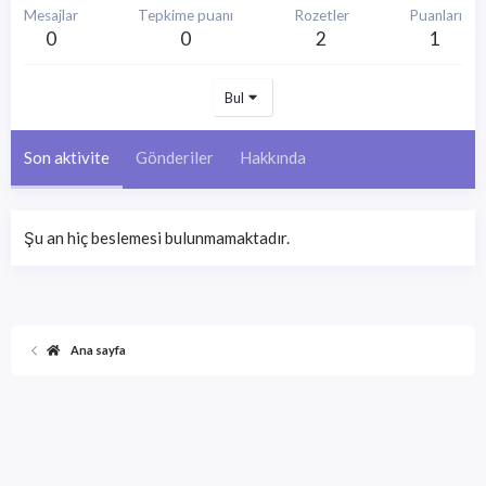
Mesajlar
Tepkime puanı
Rozetler
Puanları
0
0
2
1
Bul
Son aktivite
Gönderiler
Hakkında
Şu an hiç beslemesi bulunmamaktadır.
Ana sayfa