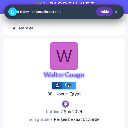
R10DEV.NET
×
Web ve Game Master
R10dev.net'i ana ekrana ekle!
Yükle
Ana sayfa
W
WalterGuago
ÜYE
38
·
Konum
Egypt
Katılım
7 Şub 2024
Son görülme
Perşembe saat 01:38'de