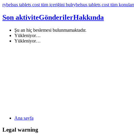
rybelsus tablets cost tüm içeriğini bul
rybelsus tablets cost tüm konular
Son aktivite
Gönderiler
Hakkında
Şu an hiç beslemesi bulunmamaktadır.
Yükleniyor…
Yükleniyor…
Ana sayfa
Legal warning