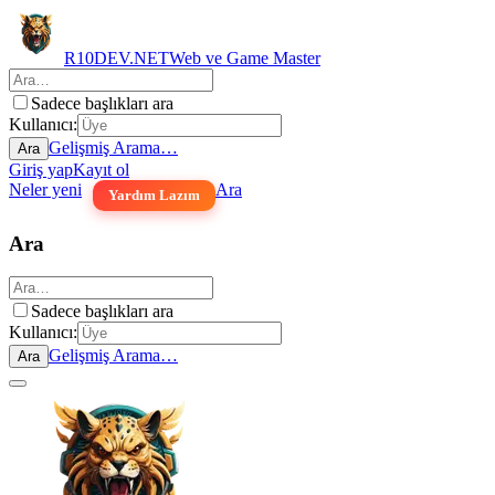
R10DEV.NET
Web ve Game Master
Sadece başlıkları ara
Kullanıcı:
Gelişmiş Arama…
Ara
Giriş yap
Kayıt ol
Neler yeni
Ara
Yardım Lazım
Ara
Sadece başlıkları ara
Kullanıcı:
Gelişmiş Arama…
Ara