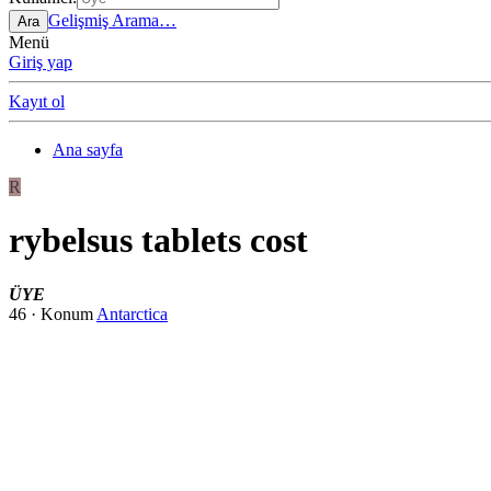
Gelişmiş Arama…
Ara
Menü
Giriş yap
Kayıt ol
Ana sayfa
R
rybelsus tablets cost
ÜYE
46
·
Konum
Antarctica