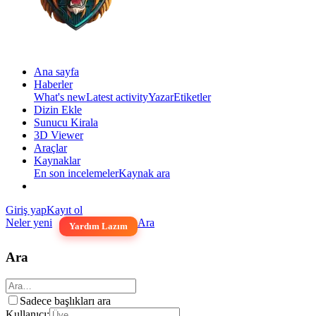
Ana sayfa
Haberler
What's new
Latest activity
Yazar
Etiketler
Dizin Ekle
Sunucu Kirala
3D Viewer
Araçlar
Kaynaklar
En son incelemeler
Kaynak ara
Giriş yap
Kayıt ol
Neler yeni
Ara
Yardım Lazım
Ara
Sadece başlıkları ara
Kullanıcı: