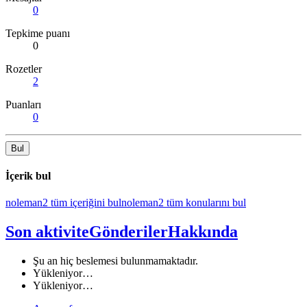
0
Tepkime puanı
0
Rozetler
2
Puanları
0
Bul
İçerik bul
noleman2 tüm içeriğini bul
noleman2 tüm konularını bul
Son aktivite
Gönderiler
Hakkında
Şu an hiç beslemesi bulunmamaktadır.
Yükleniyor…
Yükleniyor…