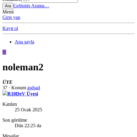
Gelişmiş Arama…
Ara
Menü
Giriş yap
Kayıt ol
Ana sayfa
N
noleman2
ÜYE
37
·
Konum
asdsad
R10DeV Üyesi
Katılım
25 Ocak 2025
Son görülme
Dün 22:25 da
Mesajlar