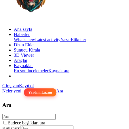
Ana sayfa
Haberler
What's new
Latest activity
Yazar
Etiketler
Dizin Ekle
Sunucu Kirala
3D Viewer
Araçlar
Kaynaklar
En son incelemeler
Kaynak ara
Giriş yap
Kayıt ol
Neler yeni
Ara
Yardım Lazım
Ara
Sadece başlıkları ara
Kullanıcı: