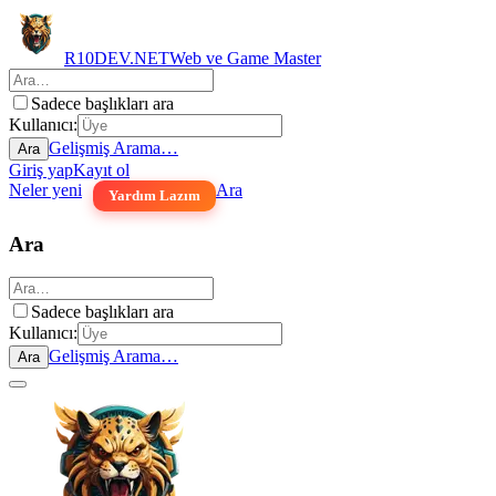
R10DEV.NET
Web ve Game Master
Sadece başlıkları ara
Kullanıcı:
Gelişmiş Arama…
Ara
Giriş yap
Kayıt ol
Neler yeni
Ara
Yardım Lazım
Ara
Sadece başlıkları ara
Kullanıcı:
Gelişmiş Arama…
Ara