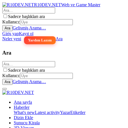
R10DEV.NET
Web ve Game Master
Sadece başlıkları ara
Kullanıcı:
Gelişmiş Arama…
Ara
Giriş yap
Kayıt ol
Neler yeni
Ara
Yardım Lazım
Ara
Sadece başlıkları ara
Kullanıcı:
Gelişmiş Arama…
Ara
Ana sayfa
Haberler
What's new
Latest activity
Yazar
Etiketler
Dizin Ekle
Sunucu Kirala
3D Viewer