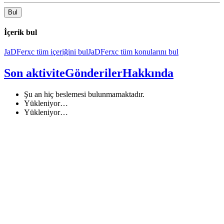
Bul
İçerik bul
JaDFerxc tüm içeriğini bul
JaDFerxc tüm konularını bul
Son aktivite
Gönderiler
Hakkında
Şu an hiç beslemesi bulunmamaktadır.
Yükleniyor…
Yükleniyor…