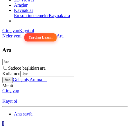
Araçlar
Kaynaklar
En son incelemeler
Kaynak ara
Giriş yap
Kayıt ol
Neler yeni
Ara
Yardım Lazım
Ara
Sadece başlıkları ara
Kullanıcı:
Gelişmiş Arama…
Ara
Menü
Giriş yap
Kayıt ol
Ana sayfa
J