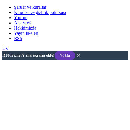
Şartlar ve kurallar
Kurallar ve gizlilik politikası
Yardım
Ana sayfa
Hakkimizda
Yayin ilkeleri
RSS
Üst
×
R10dev.net'i ana ekrana ekle!
Yükle