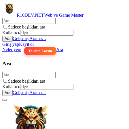
R10DEV.NET
Web ve Game Master
Sadece başlıkları ara
Kullanıcı:
Gelişmiş Arama…
Ara
Giriş yap
Kayıt ol
Neler yeni
Ara
Yardım Lazım
Ara
Sadece başlıkları ara
Kullanıcı:
Gelişmiş Arama…
Ara