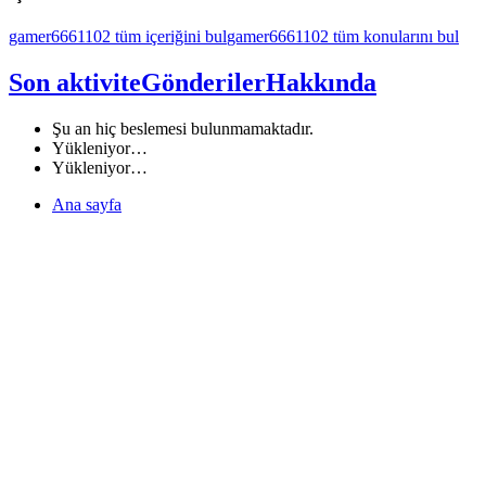
gamer6661102 tüm içeriğini bul
gamer6661102 tüm konularını bul
Son aktivite
Gönderiler
Hakkında
Şu an hiç beslemesi bulunmamaktadır.
Yükleniyor…
Yükleniyor…
Ana sayfa