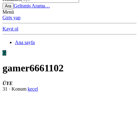
Gelişmiş Arama…
Ara
Menü
Giriş yap
Kayıt ol
Ana sayfa
G
gamer6661102
ÜYE
31
·
Konum
kecel