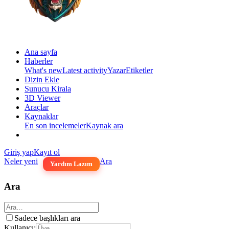
Ana sayfa
Haberler
What's new
Latest activity
Yazar
Etiketler
Dizin Ekle
Sunucu Kirala
3D Viewer
Araçlar
Kaynaklar
En son incelemeler
Kaynak ara
Giriş yap
Kayıt ol
Neler yeni
Ara
Yardım Lazım
Ara
Sadece başlıkları ara
Kullanıcı: