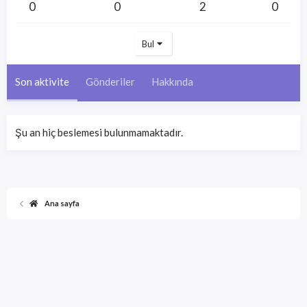
0
0
2
0
Bul
Son aktivite
Gönderiler
Hakkında
Şu an hiç beslemesi bulunmamaktadır.
Ana sayfa