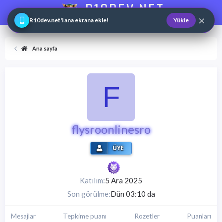
R10DEV.NET
×
Web ve Game Master
R10dev.net'i ana ekrana ekle!
Yükle
Ana sayfa
F
flysroonlinesro
ÜYE
Katılım
5 Ara 2025
Son görülme
Dün 03:10 da
Mesajlar
Tepkime puanı
Rozetler
Puanları