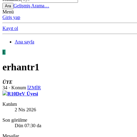
Gelişmiş Arama…
Ara
Menü
Giriş yap
Kayıt ol
Ana sayfa
E
erhantr1
ÜYE
34
·
Konum
İZMİR
R10DeV Üyesi
Katılım
2 Nis 2026
Son görülme
Dün 07:30 da
Mesajlar