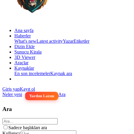
Ana sayfa
Haberler
What's new
Latest activity
Yazar
Etiketler
Dizin Ekle
Sunucu Kirala
3D Viewer
Araçlar
Kaynaklar
En son incelemeler
Kaynak ara
Giriş yap
Kayıt ol
Neler yeni
Ara
Yardım Lazım
Ara
Sadece başlıkları ara
Kullanıcı: