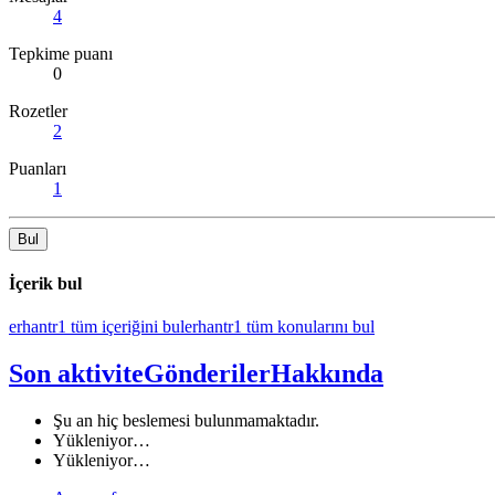
4
Tepkime puanı
0
Rozetler
2
Puanları
1
Bul
İçerik bul
erhantr1 tüm içeriğini bul
erhantr1 tüm konularını bul
Son aktivite
Gönderiler
Hakkında
Şu an hiç beslemesi bulunmamaktadır.
Yükleniyor…
Yükleniyor…