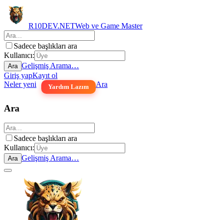
R10DEV.NET
Web ve Game Master
Sadece başlıkları ara
Kullanıcı:
Gelişmiş Arama…
Ara
Giriş yap
Kayıt ol
Neler yeni
Ara
Yardım Lazım
Ara
Sadece başlıkları ara
Kullanıcı:
Gelişmiş Arama…
Ara