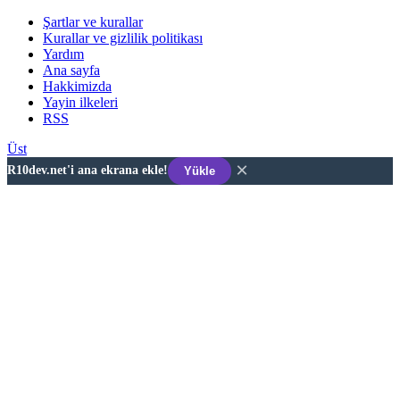
Şartlar ve kurallar
Kurallar ve gizlilik politikası
Yardım
Ana sayfa
Hakkimizda
Yayin ilkeleri
RSS
Üst
×
R10dev.net'i ana ekrana ekle!
Yükle