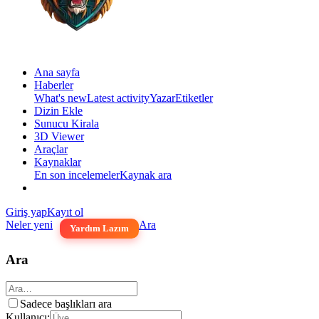
Ana sayfa
Haberler
What's new
Latest activity
Yazar
Etiketler
Dizin Ekle
Sunucu Kirala
3D Viewer
Araçlar
Kaynaklar
En son incelemeler
Kaynak ara
Giriş yap
Kayıt ol
Neler yeni
Ara
Yardım Lazım
Ara
Sadece başlıkları ara
Kullanıcı: