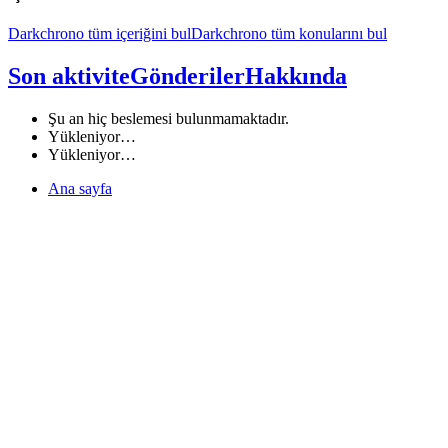
Darkchrono tüm içeriğini bul
Darkchrono tüm konularını bul
Son aktivite
Gönderiler
Hakkında
Şu an hiç beslemesi bulunmamaktadır.
Yükleniyor…
Yükleniyor…
Ana sayfa