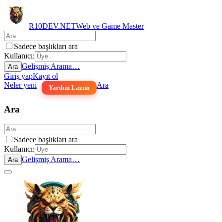
R10DEV.NET
Web ve Game Master
Sadece başlıkları ara
Kullanıcı:
Gelişmiş Arama…
Ara
Giriş yap
Kayıt ol
Neler yeni
Ara
Yardım Lazım
Ara
Sadece başlıkları ara
Kullanıcı:
Gelişmiş Arama…
Ara