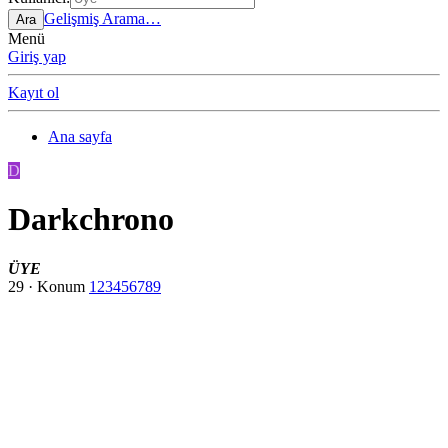
Gelişmiş Arama…
Ara
Menü
Giriş yap
Kayıt ol
Ana sayfa
D
Darkchrono
ÜYE
29
·
Konum
123456789