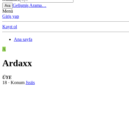
Gelişmiş Arama…
Ara
Menü
Giriş yap
Kayıt ol
Ana sayfa
A
Ardaxx
ÜYE
18
·
Konum
Jssiis