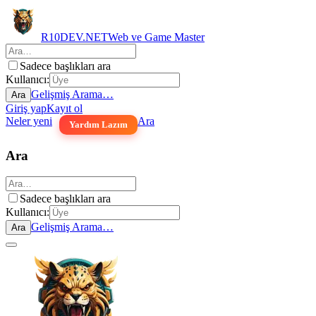
R10DEV.NET
Web ve Game Master
Sadece başlıkları ara
Kullanıcı:
Gelişmiş Arama…
Ara
Giriş yap
Kayıt ol
Neler yeni
Ara
Yardım Lazım
Ara
Sadece başlıkları ara
Kullanıcı:
Gelişmiş Arama…
Ara