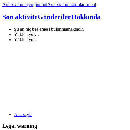
Ardaxx tüm içeriğini bul
Ardaxx tüm konularını bul
Son aktivite
Gönderiler
Hakkında
Şu an hiç beslemesi bulunmamaktadır.
Yükleniyor…
Yükleniyor…
Ana sayfa
Legal warning