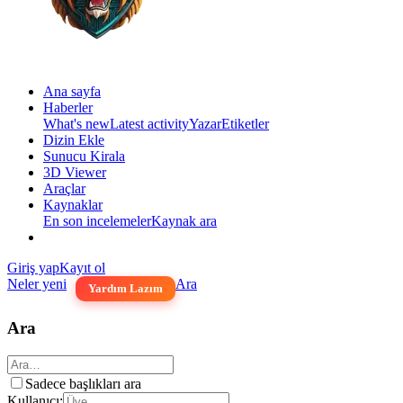
Ana sayfa
Haberler
What's new
Latest activity
Yazar
Etiketler
Dizin Ekle
Sunucu Kirala
3D Viewer
Araçlar
Kaynaklar
En son incelemeler
Kaynak ara
Giriş yap
Kayıt ol
Neler yeni
Ara
Yardım Lazım
Ara
Sadece başlıkları ara
Kullanıcı: