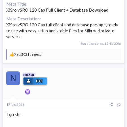
Meta Title
XiSro vSRO 120 Cap Full Client + Database Download
Meta Description
XiSro vSRO 120 Cap full client and database package, ready
to use with easy setup and stable files for Silkroad private
servers.
Son düzenleme:
15 Nis 2026
T
Keta2021
ve
nexar
e
p
k
i
nexar
N
l
ÜYE
e
r
:
17 Nis 2026
#2
Tşrrklrr