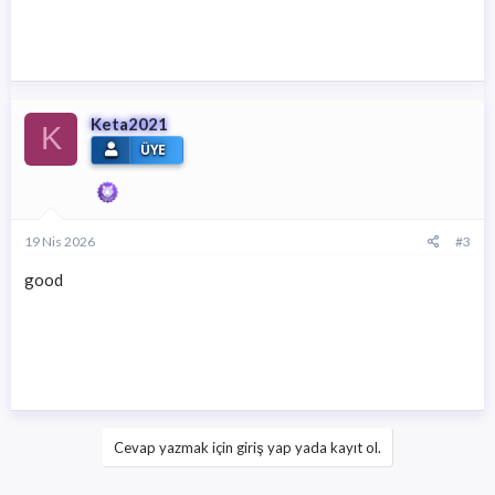
Keta2021
K
ÜYE
19 Nis 2026
#3
good
Cevap yazmak için giriş yap yada kayıt ol.