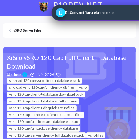
R10DEV.NET
Web ve Game Master
R10dev.net'i ana ekrana ekle!
vSRO Server Files
XiSro vSRO 120 Cap Full Client + Database
Download
K
B
E
admin
4 Nis 2026
o
a
t
silkroad 120 cap vsro client + database pack
n
ş
i
silkroad vsro 120 cap full client + db files
vsro
u
l
k
vsro 120 cap client + database download pack
y
a
e
vsro 120 cap client + database full version
u
n
t
vsro 120 cap client + db quick setup files
b
g
l
a
ı
e
vsro 120 cap complete client + database files
ş
ç
r
vsro 120 cap full client and database setup
l
t
vsro 120 cap full package client + database
a
a
vsro 120 cap server client + full database pack
vsro files
t
r