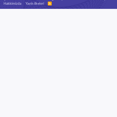
Hakkimizda
Yayin ilkeleri
R
S
S