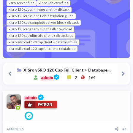
a
i
vsro server files
xi sro+db vsro files
n
h
xisro 120 cap all-in-one client + db pack
i
xisro 120 cap client + db installation guide
xisro 120 cap complete server files + db pack
xisro 120 cap ready client + db download
xisro 120 cap ultimate client + db package
xisro silkroad 120 cap client + database files
xisro silkroad 120 cap full client + database
XiSro vSRO 120 Cap Full Client + Database
Download
admin
2
164
admin
PATRON
4 Nis 2026
#1