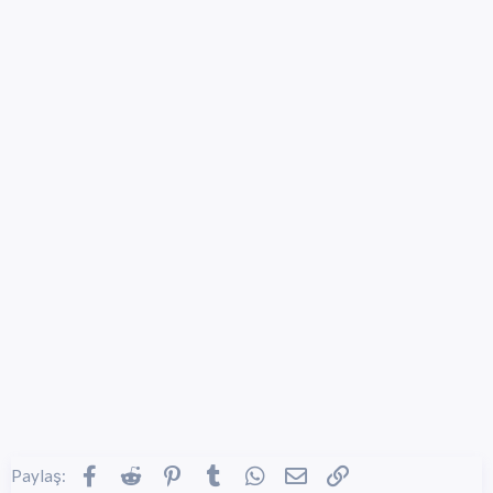
Facebook
Reddit
Pinterest
Tumblr
WhatsApp
E-posta
Link
Paylaş: