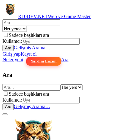
R10DEV.NET
Web ve Game Master
Sadece başlıkları ara
Kullanıcı:
Gelişmiş Arama…
Ara
Giriş yap
Kayıt ol
Neler yeni
Ara
Yardım Lazım
Ara
Sadece başlıkları ara
Kullanıcı:
Gelişmiş Arama…
Ara