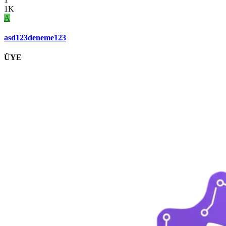
1K
A
asd123deneme123
ÜYE