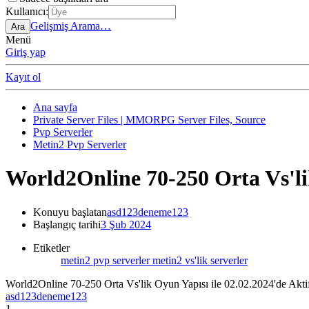
Kullanıcı:
Gelişmiş Arama…
Ara
Menü
Giriş yap
Kayıt ol
Ana sayfa
Private Server Files | MMORPG Server Files, Source
Pvp Serverler
Metin2 Pvp Serverler
World2Online 70-250 Orta Vs'lik
Konuyu başlatan
asd123deneme123
Başlangıç tarihi
3 Şub 2024
Etiketler
metin2 pvp serverler
metin2 vs'lik serverler
World2Online 70-250 Orta Vs'lik Oyun Yapısı ile 02.02.2024'de Akti
asd123deneme123
1