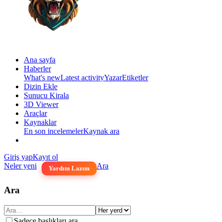
Ana sayfa
Haberler
What's new
Latest activity
Yazar
Etiketler
Dizin Ekle
Sunucu Kirala
3D Viewer
Araçlar
Kaynaklar
En son incelemeler
Kaynak ara
Giriş yap
Kayıt ol
Neler yeni
Ara
Yardım Lazım
Ara
Sadece başlıkları ara