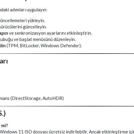
aki adımları uygulayın:
üncellemeleri yükleyin.
sürücülerini güncelleyin.
apın
ve senkronizasyon ayarlarını etkinleştirin.
çubuğu ve başlat menüsünü düzenleyin.
din
(TPM, BitLocker, Windows Defender).
arı
rmans (DirectStorage, AutoHDR)
S.)
 mi?
indows 11 ISO dosyası ücretsiz indirilebilir. Ancak etkinleştirme için