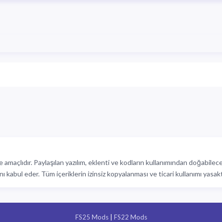
 amaçlıdır. Paylaşılan yazılım, eklenti ve kodların kullanımından doğabile
nı kabul eder. Tüm içeriklerin izinsiz kopyalanması ve ticari kullanımı yasakt
FS25 Mods
|
FS22 Mods