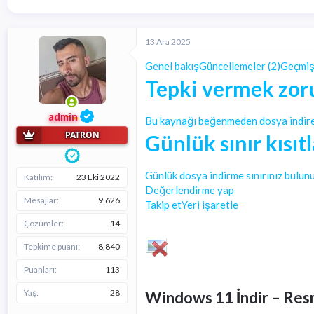
a
ı
e
ş
ç
r
l
t
a
a
13 Ara 2025
t
r
a
i
Genel bakış
Güncellemeler (2)
Geçmi
n
h
Tepki vermek zor
i
admin
Bu kaynağı beğenmeden dosya indire
PATRON
Günlük sınır kısıt
Günlük dosya indirme sınırınız bulun
Katılım
23 Eki 2022
Değerlendirme yap
Mesajlar
9,626
Takip et
Yeri işaretle
Çözümler
14
Tepkime puanı
8,840
Puanları
113
Yaş
28
Windows 11 İndir – Res