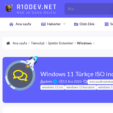
R10DEV.NET
Web ve Game Master
Ana sayfa
Haberler
Dizin Ekle
S
Ana sayfa
Teknoloji
İşletim Sistemleri
Windows
Windows 11 Türkçe ISO in
K
B
E
admin
13 Ara 2025
microsoft windo
o
a
t
windows 11 iso
windows 11 kurulum
windows 11
n
ş
i
u
l
k
y
a
e
u
n
t
b
g
l