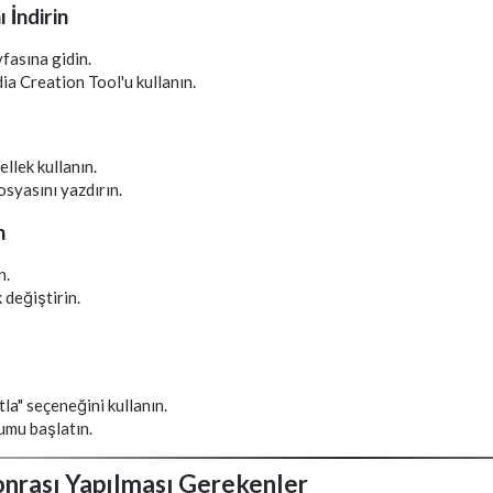
 İndirin
fasına gidin.
ia Creation Tool'u kullanın.
ellek kullanın.
syasını yazdırın.
n
n.
 değiştirin.
tla" seçeneğini kullanın.
umu başlatın.
nrası Yapılması Gerekenler