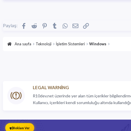
Facebook
Reddit
Pinterest
Tumblr
WhatsApp
E-posta
Link
Paylaş:
Ana sayfa
Teknoloji
İşletim Sistemleri
Windows
LEGAL WARNING
R10dev.net üzerinde yer alan tüm içerikler bilgilendirme
Kullanıcı, içerikleri kendi sorumluluğu altında kullandığı
Reklam Ver