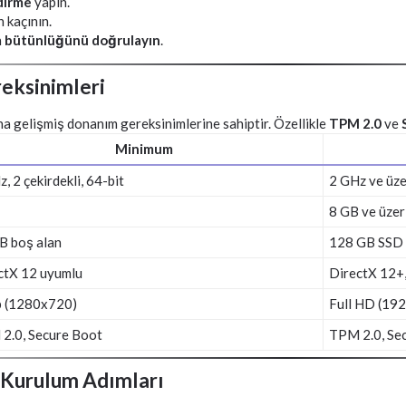
dirme
yapın.
 kaçının.
n
bütünlüğünü doğrulayın
.
eksinimleri
gelişmiş donanım gereksinimlerine sahiptir. Özellikle
TPM 2.0
ve
Minimum
, 2 çekirdekli, 64-bit
2 GHz ve üze
8 GB ve üzer
B boş alan
128 GB SSD 
ctX 12 uyumlu
DirectX 12+
 (1280x720)
Full HD (192
2.0, Secure Boot
TPM 2.0, Sec
 Kurulum Adımları