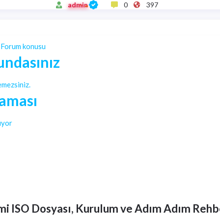
admin
0
397
ş
Forum konusu
undasınız
mezsiniz.
laması
uyor
mi ISO Dosyası, Kurulum ve Adım Adım Rehb