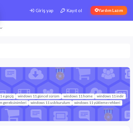
Giriş yap
Kayıt ol
Yardım Lazım
 e geçiş
windows 11 güncel sürüm
windows 11 home
windows 11 indir
m gereksinimleri
windows 11 usb kurulum
windows 11 yükleme rehberi