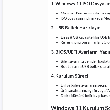
1. Windows 11 ISO Dosyasını
Microsoft'un resmi indirme say
ISO dosyasını indirin veya Med
2. USB Bellek Hazırlayın
En az 8 GB kapasiteli bir USB b
Rufus
gibi programlarla ISO do
3. BIOS/UEFI Ayarlarını Yapı
Bilgisayarınızı yeniden başlatı
Boot sırasını USB bellek olarak
4. Kurulum Süreci
Dil ve bölge ayarlarını seçin.
Ürün anahtarınızı girin veya "A
Disk bölümünü belirleyip kurul
Windows 11 Kurulum So