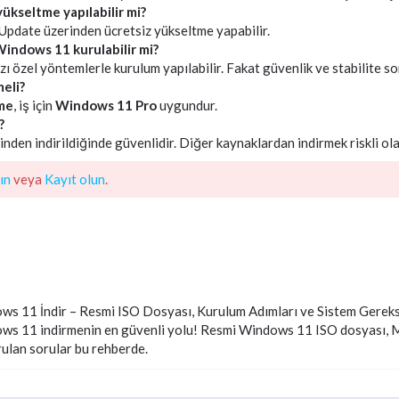
kseltme yapılabilir mi?
Update üzerinden ücretsiz yükseltme yapabilir.
Windows 11 kurulabilir mi?
 özel yöntemlerle kurulum yapılabilir. Fakat güvenlik ve stabilite sor
eli?
me
, iş için
Windows 11 Pro
uygundur.
?
den indirildiğinde güvenlidir. Diğer kaynaklardan indirmek riskli olab
ın
veya
Kayıt olun
.
ws 11 İndir – Resmi ISO Dosyası, Kurulum Adımları ve Sistem Gereks
s 11 indirmenin en güvenli yolu! Resmi Windows 11 ISO dosyası, Med
rulan sorular bu rehberde.