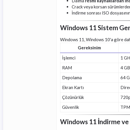
Daima
resmi kaynaklardan in
Crack veya korsan sürümlerden
İndirme sonrası ISO dosyasını
Windows 11 Sistem Ger
Windows 11, Windows 10'a göre daha 
Gereksinim
İşlemci
1 GHz
RAM
4 GB
Depolama
64 G
Ekran Kartı
Dire
Çözünürlük
720p
Güvenlik
TPM 
Windows 11 İndirme ve