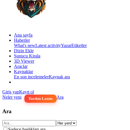
Ana sayfa
Haberler
What's new
Latest activity
Yazar
Etiketler
Dizin Ekle
Sunucu Kirala
3D Viewer
Araçlar
Kaynaklar
En son incelemeler
Kaynak ara
Giriş yap
Kayıt ol
Neler yeni
Ara
Yardım Lazım
Ara
Sadece başlıkları ara