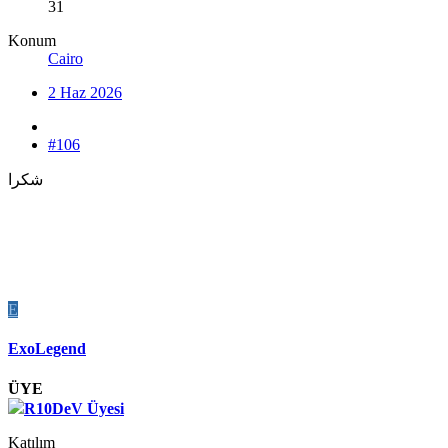
31
Konum
Cairo
2 Haz 2026
#106
شكرا
E
ExoLegend
ÜYE
R10DeV Üyesi
Katılım