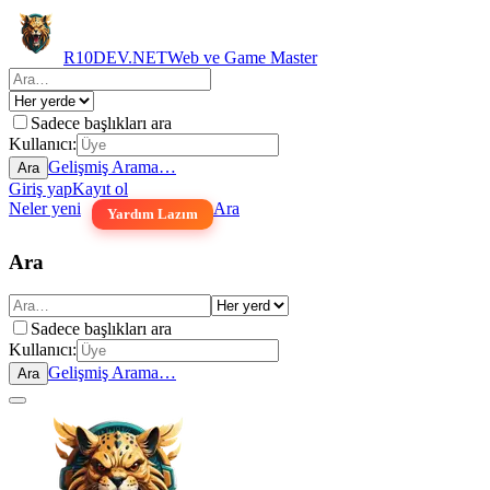
R10DEV.NET
Web ve Game Master
Sadece başlıkları ara
Kullanıcı:
Gelişmiş Arama…
Ara
Giriş yap
Kayıt ol
Neler yeni
Ara
Yardım Lazım
Ara
Sadece başlıkları ara
Kullanıcı:
Gelişmiş Arama…
Ara