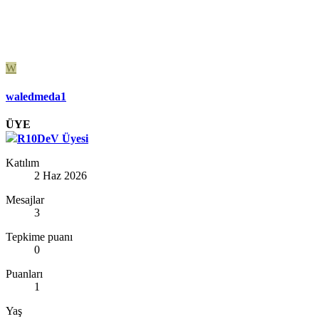
W
waledmeda1
ÜYE
R10DeV Üyesi
Katılım
2 Haz 2026
Mesajlar
3
Tepkime puanı
0
Puanları
1
Yaş