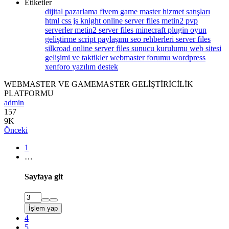
Etiketler
dijital pazarlama
fivem
game master
hizmet satışları
html css js
knight online server files
metin2 pvp
serverler
metin2 server files
minecraft plugin
oyun
geliştirme
script paylaşımı
seo rehberleri
server files
silkroad online server files
sunucu kurulumu
web sitesi
gelişimi ve taktikler
webmaster forumu
wordpress
xenforo
yazılım destek
WEBMASTER VE GAMEMASTER GELİŞTİRİCİLİK
PLATFORMU
admin
157
9K
Önceki
1
…
Sayfaya git
İşlem yap
4
5