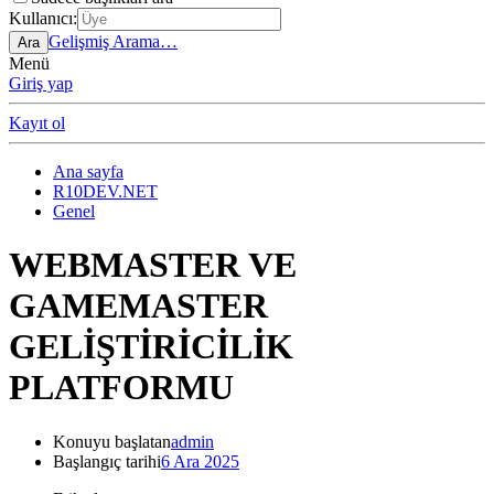
Kullanıcı:
Gelişmiş Arama…
Ara
Menü
Giriş yap
Kayıt ol
Ana sayfa
R10DEV.NET
Genel
WEBMASTER VE
GAMEMASTER
GELİŞTİRİCİLİK
PLATFORMU
Konuyu başlatan
admin
Başlangıç tarihi
6 Ara 2025