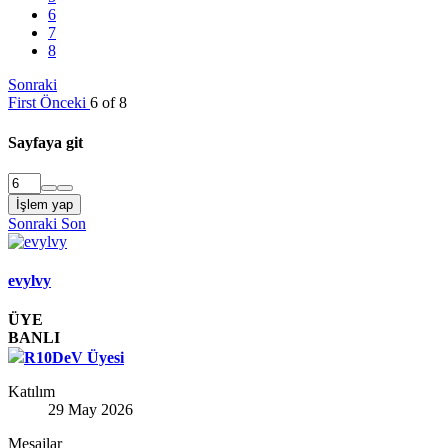
6
7
8
Sonraki
First
Önceki
6 of 8
Sayfaya git
İşlem yap
Sonraki
Son
evylvy
ÜYE
BANLI
R10DeV Üyesi
Katılım
29 May 2026
Mesajlar