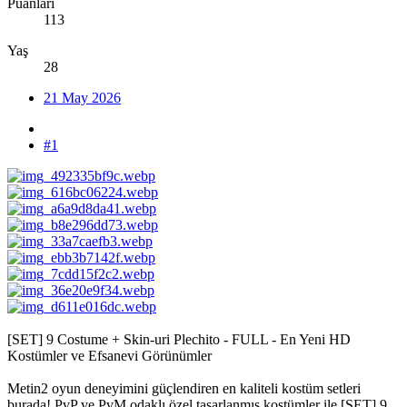
Puanları
113
Yaş
28
21 May 2026
#1
[SET] 9 Costume + Skin-uri Plechito - FULL - En Yeni HD
Kostümler ve Efsanevi Görünümler
Metin2 oyun deneyimini güçlendiren en kaliteli kostüm setleri
burada! PvP ve PvM odaklı özel tasarlanmış kostümler ile [SET] 9