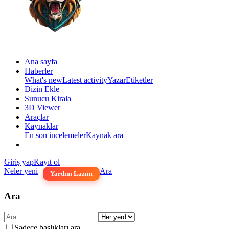
Ana sayfa
Haberler
What's new
Latest activity
Yazar
Etiketler
Dizin Ekle
Sunucu Kirala
3D Viewer
Araçlar
Kaynaklar
En son incelemeler
Kaynak ara
Giriş yap
Kayıt ol
Neler yeni
Ara
Yardım Lazım
Ara
Sadece başlıkları ara