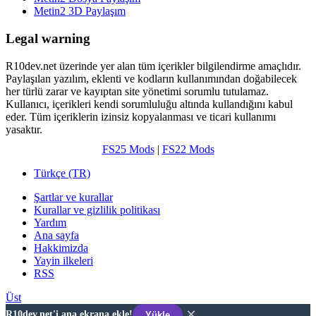
Metin2 3D Paylaşım
Legal warning
R10dev.net üzerinde yer alan tüm içerikler bilgilendirme amaçlıdır.
Paylaşılan yazılım, eklenti ve kodların kullanımından doğabilecek
her türlü zarar ve kayıptan site yönetimi sorumlu tutulamaz.
Kullanıcı, içerikleri kendi sorumluluğu altında kullandığını kabul
eder. Tüm içeriklerin izinsiz kopyalanması ve ticari kullanımı
yasaktır.
FS25 Mods
|
FS22 Mods
Türkçe (TR)
Şartlar ve kurallar
Kurallar ve gizlilik politikası
Yardım
Ana sayfa
Hakkimizda
Yayin ilkeleri
RSS
Üst
×
R10dev.net'i ana ekrana ekle!
Yükle