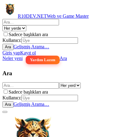
R10DEV.NET
Web ve Game Master
Sadece başlıkları ara
Kullanıcı:
Gelişmiş Arama…
Ara
Giriş yap
Kayıt ol
Neler yeni
Ara
Yardım Lazım
Ara
Sadece başlıkları ara
Kullanıcı:
Gelişmiş Arama…
Ara