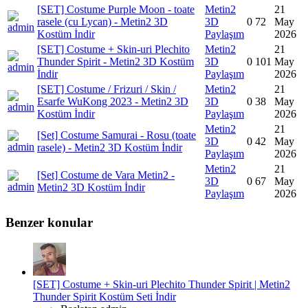
[SET] Costume Purple Moon - toate
Metin2
21
rasele (cu Lycan) - Metin2 3D
3D
0
72
May
Kostüm İndir
Paylaşım
2026
[SET] Costume + Skin-uri Plechito
Metin2
21
Thunder Spirit - Metin2 3D Kostüm
3D
0
101
May
İndir
Paylaşım
2026
[SET] Costume / Frizuri / Skin /
Metin2
21
Esarfe WuKong 2023 - Metin2 3D
3D
0
38
May
Kostüm İndir
Paylaşım
2026
Metin2
21
[Set] Costume Samurai - Rosu (toate
3D
0
42
May
rasele) - Metin2 3D Kostüm İndir
Paylaşım
2026
Metin2
21
[Set] Costume de Vara Metin2 -
3D
0
67
May
Metin2 3D Kostüm İndir
Paylaşım
2026
Benzer konular
[SET] Costume + Skin-uri Plechito Thunder Spirit | Metin2
Thunder Spirit Kostüm Seti İndir