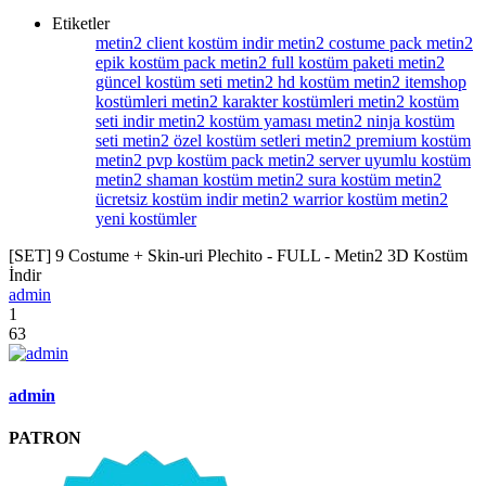
Etiketler
metin2 client kostüm indir
metin2 costume pack
metin2
epik kostüm pack
metin2 full kostüm paketi
metin2
güncel kostüm seti
metin2 hd kostüm
metin2 itemshop
kostümleri
metin2 karakter kostümleri
metin2 kostüm
seti indir
metin2 kostüm yaması
metin2 ninja kostüm
seti
metin2 özel kostüm setleri
metin2 premium kostüm
metin2 pvp kostüm pack
metin2 server uyumlu kostüm
metin2 shaman kostüm
metin2 sura kostüm
metin2
ücretsiz kostüm indir
metin2 warrior kostüm
metin2
yeni kostümler
[SET] 9 Costume + Skin-uri Plechito - FULL - Metin2 3D Kostüm
İndir
admin
1
63
admin
PATRON