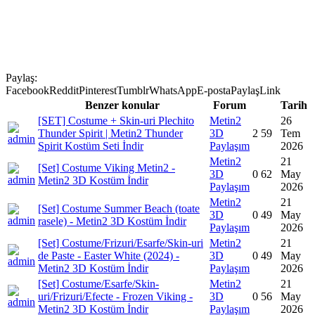
Paylaş:
Facebook
Reddit
Pinterest
Tumblr
WhatsApp
E-posta
Paylaş
Link
Benzer konular
Forum
Tarih
[SET] Costume + Skin-uri Plechito
Metin2
26
Thunder Spirit | Metin2 Thunder
3D
2
59
Tem
Spirit Kostüm Seti İndir
Paylaşım
2026
Metin2
21
[Set] Costume Viking Metin2 -
3D
0
62
May
Metin2 3D Kostüm İndir
Paylaşım
2026
Metin2
21
[Set] Costume Summer Beach (toate
3D
0
49
May
rasele) - Metin2 3D Kostüm İndir
Paylaşım
2026
[Set] Costume/Frizuri/Esarfe/Skin-uri
Metin2
21
de Paste - Easter White (2024) -
3D
0
49
May
Metin2 3D Kostüm İndir
Paylaşım
2026
[Set] Costume/Esarfe/Skin-
Metin2
21
uri/Frizuri/Efecte - Frozen Viking -
3D
0
56
May
Metin2 3D Kostüm İndir
Paylaşım
2026