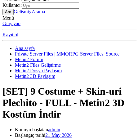
Kullanıcı:
Gelişmiş Arama…
Ara
Menü
Giriş yap
Kayıt ol
Ana sayfa
Private Server Files | MMORPG Server Files, Source
Metin2 Forum
Metin2 Files Geliştirme
Metin2 Dosya Paylaşım
Metin2 3D Paylaşım
[SET] 9 Costume + Skin-uri
Plechito - FULL - Metin2 3D
Kostüm İndir
Konuyu başlatan
admin
Başlangıç tarihi
21 May 2026