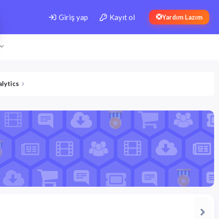
Giriş yap
Kayıt ol
Yardım Lazım
lytics