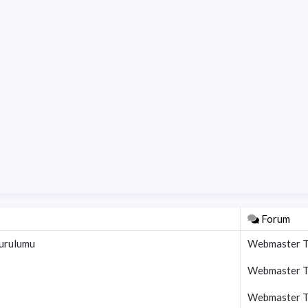
Forum
Kurulumu
Webmaster To
Webmaster To
Webmaster To