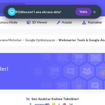
×
R10dev.net'i ana ekrana ekle!
Yükle
unucu Kirala
3D Viewer
Araçlar
Kaynaklar
Arama Motorları
Google Optimizasyon
Webmaster Tools & Google Ana
leri
Seo Anahtar Kelime Teknikleri
oyuncu80
1
2K