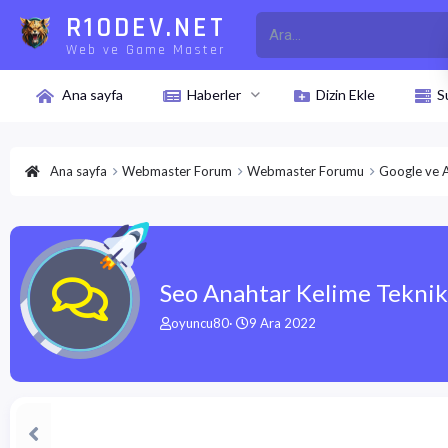
R10DEV.NET
Web ve Game Master
Ana sayfa
Haberler
Dizin Ekle
S
Ana sayfa
Webmaster Forum
Webmaster Forumu
Google ve 
Seo Anahtar Kelime Teknik
K
B
oyuncu80
9 Ara 2022
o
a
n
ş
u
l
y
a
u
n
b
g