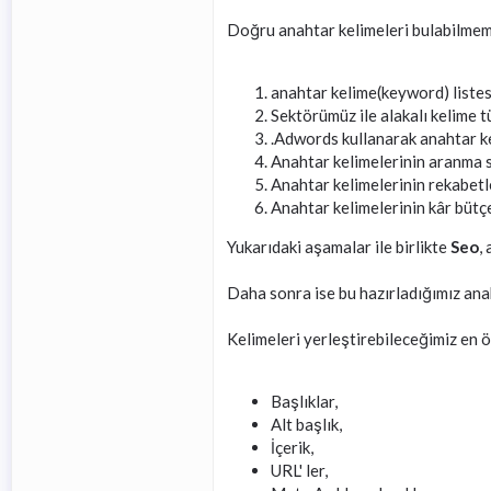
Doğru anahtar kelimeleri bulabilmemiz
anahtar kelime(keyword) listes
Sektörümüz ile alakalı kelime t
.Adwords kullanarak anahtar keli
Anahtar kelimelerinin aranma s
Anahtar kelimelerinin rekabetle
Anahtar kelimelerinin kâr bütç
Yukarıdaki aşamalar ile birlikte
Seo
,
Daha sonra ise bu hazırladığımız ana
Kelimeleri yerleştirebileceğimiz en ö
Başlıklar,
Alt başlık,
İçerik,
URL' ler,