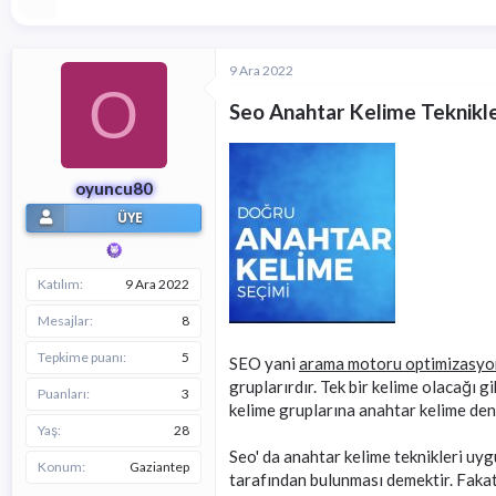
a
ı
ş
ç
l
t
a
a
9 Ara 2022
t
r
O
a
i
Seo Anahtar Kelime Teknikle
n
h
i
oyuncu80
ÜYE
Katılım
9 Ara 2022
Mesajlar
8
Tepkime puanı
5
SEO yani
arama motoru optimizasy
gruplarırdır. Tek bir kelime olacağı g
Puanları
3
kelime gruplarına anahtar kelime deni
Yaş
28
Seo' da anahtar kelime teknikleri uyg
Konum
Gaziantep
tarafından bulunması demektir. Fakat