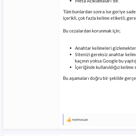
Meta Acıklamaları 'dır.
Tüm bunlardan sonra ise geriye sade
içerikli, çok fazla kelime etiketli, ge
Bu cezalardan korunmak için;
Anahtar kelimeleri gizlemekten 
Sitenizi gereksiz anahtar kelim
kaçının yoksa Google bu yaptığ
İçeriğinde kullanıldığız kelime
Bu aşamaları doğru bir şekilde gerçe
T
memocan
e
p
k