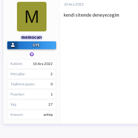
i
10 Ara 2022
l
M
e
kendi sitemde deneyecegim
r
:
memocan
ÜYE
Katılım
10 Ara 2022
Mesajlar
2
Tepkime puanı
0
Puanları
1
Yaş
27
Konum
antep