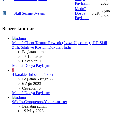
Paylaşım
2023
Metin2
3 Şub
B
Skill Seçme System
Dosya
3
2K
2023
Paylaşım
Benzer konular
Metin2 Client Texture Rework (2x-4x Upscaled) | HD Skill,
Zırh, Silah ve Kostüm Dokuları İndir
Başlatan admin
17 Tem 2026
Cevaplar: 0
Metin2 Dosya Paylaşım
5
4 karakter hd skill efektler
Başlatan 53cagri53
6 Ağu 2023
Cevaplar: 0
Metin2 Dosya Paylaşım
9Skills-Conquerors-Yohara-master
Başlatan admin
19 May 2023