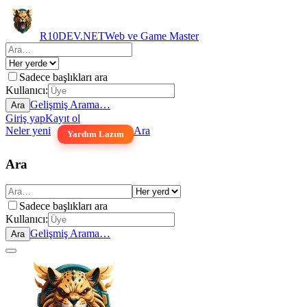
R10DEV.NET
Web ve Game Master
Sadece başlıkları ara
Kullanıcı:
Gelişmiş Arama…
Ara
Giriş yap
Kayıt ol
Neler yeni
Ara
Yardım Lazım
Ara
Sadece başlıkları ara
Kullanıcı:
Gelişmiş Arama…
Ara