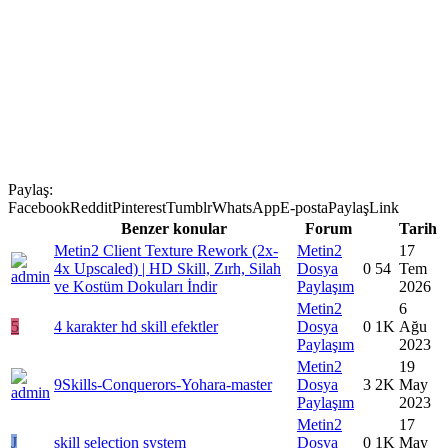
Paylaş:
Facebook
Reddit
Pinterest
Tumblr
WhatsApp
E-posta
Paylaş
Link
Benzer konular
Forum
Tarih
Metin2 Client Texture Rework (2x-
Metin2
17
4x Upscaled) | HD Skill, Zırh, Silah
Dosya
0
54
Tem
ve Kostüm Dokuları İndir
Paylaşım
2026
Metin2
6
5
4 karakter hd skill efektler
Dosya
0
1K
Ağu
Paylaşım
2023
Metin2
19
9Skills-Conquerors-Yohara-master
Dosya
3
2K
May
Paylaşım
2023
Metin2
17
J
skill selection system
Dosya
0
1K
May