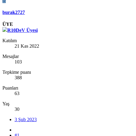
B
burak2727
ÜYE
R10DeV Üyesi
Katılım
21 Kas 2022
Mesajlar
103
Tepkime puanı
388
Puanları
63
Yaş
30
3 Şub 2023
#1