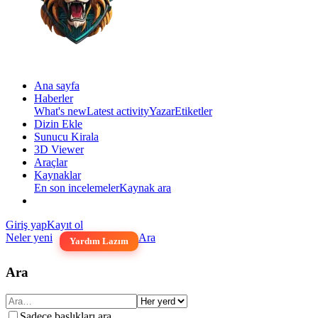
Ana sayfa
Haberler
What's new
Latest activity
Yazar
Etiketler
Dizin Ekle
Sunucu Kirala
3D Viewer
Araçlar
Kaynaklar
En son incelemeler
Kaynak ara
Giriş yap
Kayıt ol
Neler yeni
Ara
Yardım Lazım
Ara
Sadece başlıkları ara