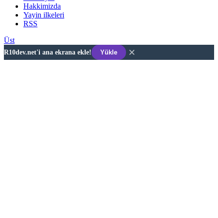
Hakkimizda
Yayin ilkeleri
RSS
Üst
×
R10dev.net'i ana ekrana ekle!
Yükle