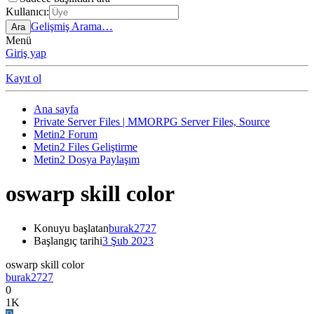
Kullanıcı:
Gelişmiş Arama…
Ara
Menü
Giriş yap
Kayıt ol
Ana sayfa
Private Server Files | MMORPG Server Files, Source
Metin2 Forum
Metin2 Files Geliştirme
Metin2 Dosya Paylaşım
oswarp skill color
Konuyu başlatan
burak2727
Başlangıç tarihi
3 Şub 2023
oswarp skill color
burak2727
0
1K