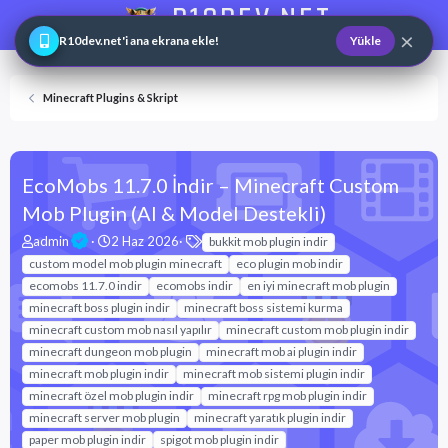
R10DEV.NET
×
Web ve Game Master
R10dev.net'i ana ekrana ekle!
Yükle
Minecraft Plugins & Skript
EcoMobs 11.7.0 İndir – Minecraft Custom
Mob Plugin (AI & Model Destekli)
K
B
E
admin
2 Haz 2026
bukkit mob plugin indir
o
a
t
custom model mob plugin minecraft
eco plugin mob indir
n
ş
i
ecomobs 11.7.0 indir
ecomobs indir
en iyi minecraft mob plugin
u
l
k
minecraft boss plugin indir
minecraft boss sistemi kurma
y
a
e
minecraft custom mob nasıl yapılır
u
n
t
minecraft custom mob plugin indir
b
g
l
minecraft dungeon mob plugin
minecraft mob ai plugin indir
a
ı
e
minecraft mob plugin indir
minecraft mob sistemi plugin indir
ş
ç
r
minecraft özel mob plugin indir
minecraft rpg mob plugin indir
l
t
minecraft server mob plugin
minecraft yaratık plugin indir
a
a
t
r
paper mob plugin indir
spigot mob plugin indir