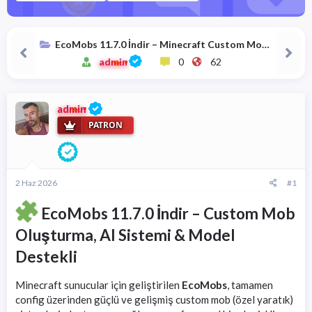
a
i
n
h
i
EcoMobs 11.7.0 İndir – Minecraft Custom Mob
Plugin (AI & Model Destekli)
admin
0
62
admin
PATRON
2 Haz 2026
#1
EcoMobs 11.7.0 İndir – Custom Mob
Oluşturma, AI Sistemi & Model
Destekli
Minecraft sunucular için geliştirilen
EcoMobs
, tamamen
config üzerinden güçlü ve gelişmiş custom mob (özel yaratık)