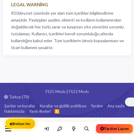
LEGAL WARNING
R10dev.net üzerinde yer alan tüm içerikler bilgilendirme
amaçlıdır. Paylaşılan yazılım, eklenti ve kodların kullanımından
doğabilecek her türlü zarar ve kayıptan site yönetimi sorumlu
tutulamaz. Kullanıcı, içerikleri kendi sorumluluğu altında
kullandığını kabul eder. Tüm içeriklerin izinsiz kopyalanması ve
ticari kullanımı yasaktır.
FS25 Mods
|
FS22 Mods
Türkçe (TR)
Şartlar ve kurallar
Kurallar ve gizlilik politikası
Yardım
Ana sayfa
Hakkimizda
Yayin ilkeleri
R
S
S
Reklam Ver
Yardım Lazım