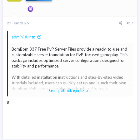
27 Tem 2026
#17
admin' Alıntı:
BomBom 337 Free PvP Server Files provide a ready-to-use and
customizable server foundation for PvP-focused gameplay. This
package includes optimized server configurations designed for
stability and performance.
With detailed installation instructions and step-by-step video
tutorials included, users can quickly set up and launch their own
BomBom PvP server. The files are structured for easy
Genişletmek için tıkla ...
configuration, allowing developers to adjust systems, balance
settings, and gameplay features according to their needs.
a
BomBom 337 server files are suitable for those looking to create
a competitive PvP environment with optimized performance and
flexible customization options. The included guides help simplify
the installation process, making it accessible even for users with
limited technical experience.