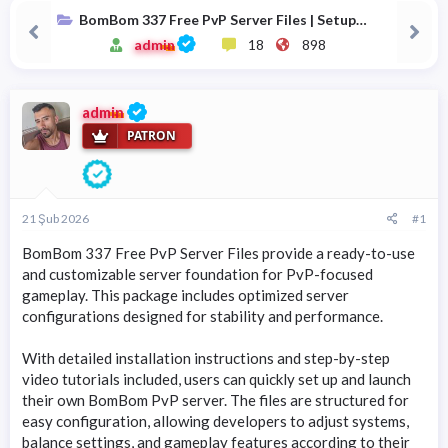
a
i
BomBom 337 Free PvP Server Files | Setup
n
h
Guide & Video Tutorials Included
i
admin
18
898
admin
PATRON
21 Şub 2026
#1
BomBom 337 Free PvP Server Files provide a ready-to-use
and customizable server foundation for PvP-focused
gameplay. This package includes optimized server
configurations designed for stability and performance.
With detailed installation instructions and step-by-step
video tutorials included, users can quickly set up and launch
their own BomBom PvP server. The files are structured for
easy configuration, allowing developers to adjust systems,
balance settings, and gameplay features according to their