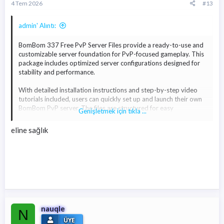
4 Tem 2026
#13
admin' Alıntı:
BomBom 337 Free PvP Server Files provide a ready-to-use and
customizable server foundation for PvP-focused gameplay. This
package includes optimized server configurations designed for
stability and performance.
With detailed installation instructions and step-by-step video
tutorials included, users can quickly set up and launch their own
BomBom PvP server. The files are structured for easy
Genişletmek için tıkla ...
configuration, allowing developers to adjust systems, balance
settings, and gameplay features according to their needs.
eline sağlık
BomBom 337 server files are suitable for those looking to create
a competitive PvP environment with optimized performance and
flexible customization options. The included guides help simplify
the installation process, making it accessible even for users with
limited technical experience.
Whether you are starting a new PvP project or testing a server
environment, BomBom 337 Free PvP Server Files offer a
nauqle
N
practical and efficient starting point.
ÜYE