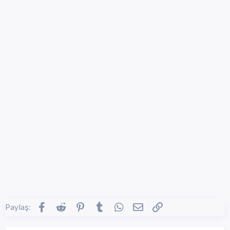
Hazine Tarlası
Zengin Adam
Biriken Giriş
Bogo Macerası
Oyun İçi Keşifler:
Sihirli Karınca Yuvası
Bogo Macerası
Çiftlik
Kasvetli Kale
Zombi Kuşatması
Zaman Anafonu
Elf Ormanı
Soğuk Bölge
Korsan Gemisi
Oyun İçi Görseller:
* Gizli metin: alıntı yapılamaz. *
Facebook
Reddit
Pinterest
Tumblr
WhatsApp
E-posta
Link
Paylaş: