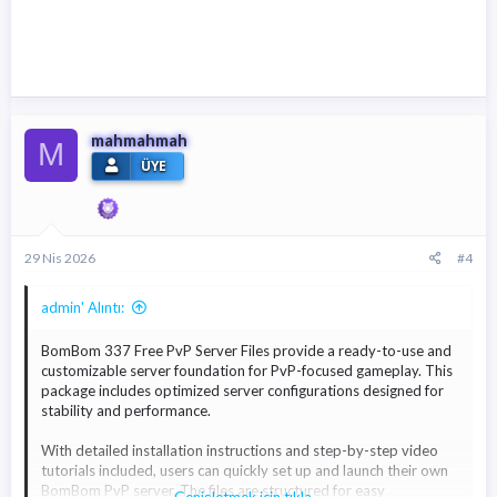
mahmahmah
M
ÜYE
29 Nis 2026
#4
admin' Alıntı:
BomBom 337 Free PvP Server Files provide a ready-to-use and
customizable server foundation for PvP-focused gameplay. This
package includes optimized server configurations designed for
stability and performance.
With detailed installation instructions and step-by-step video
tutorials included, users can quickly set up and launch their own
BomBom PvP server. The files are structured for easy
Genişletmek için tıkla ...