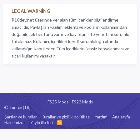
LEGAL WARNING
R10dev.net üzerinde yer alan tüm içerikler bilgilendirme
amaçlıdır. Paylaşılan yazılım, eklenti ve kodların kullanımından
doğabilecek her türlü zarar ve kayıptan site yönetimi sorumlu
tutulamaz. Kullanıcı, içerikleri kendi sorumluluğu altında
kullandığını kabul eder. Tüm içeriklerin izinsiz kopyalanması ve
ticari kullanımı yasaktır.
FS25 Mods
|
FS22 Mods
Türkçe (TR)
Şartlar ve kurallar
Kurallar ve gizlilik politikası
Yardım
Ana sayfa
Hakkimizda
Yayin ilkeleri
R
S
S