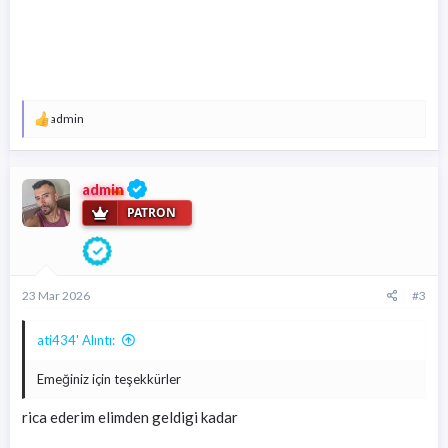
T
admin
e
p
k
i
admin
l
PATRON
e
r
:
23 Mar 2026
#3
ati434' Alıntı:
Emeğiniz için teşekkürler
rica ederim elimden geldigi kadar