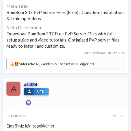
Meta Title
BomBom 337 PvP Server Files (Free) | Complete Installation
& Training Videos
Meta Description
Download BomBom 337 Free PvP Server Files with full
setup guide and video tutorials. Optimized PvP server files
ready to install and customize.
Son düzenleme:
18 Haz 2026
T
tudorache16
,
740dre963
,
Secant
ve 13 diğerleri
e
p
k
i
ati434
A
l
ÜYE
e
r
:
23 Mar 2026
#2
Emeğiniz için teşekkürler