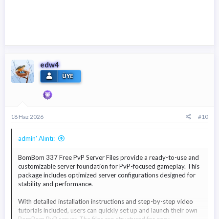
Kurulum ve Gereksinimler
Bu server dosyalarını VDS üzerine kurulum yaparak
çalıştırabilirsiniz. Kurulum sürecine dair rehber videolar, gerekli
dosyalar ve ipuçları linklerde mevcuttur.
Oyun İçi Etkinlikler:
edw4
Zaman Sınırlı
ÜYE
Hazine Tarlası
Zengin Adam
Biriken Giriş
Bogo Macerası
18 Haz 2026
#10
Oyun İçi Keşifler:
Sihirli Karınca Yuvası
admin' Alıntı:
Bogo Macerası
Çiftlik
BomBom 337 Free PvP Server Files provide a ready-to-use and
Kasvetli Kale
customizable server foundation for PvP-focused gameplay. This
Zombi Kuşatması
package includes optimized server configurations designed for
Zaman Anafonu
stability and performance.
Elf Ormanı
Soğuk Bölge
With detailed installation instructions and step-by-step video
Korsan Gemisi
tutorials included, users can quickly set up and launch their own
BomBom PvP server. The files are structured for easy