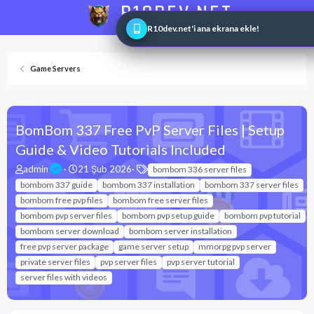
R10DEV.NET
Web ve Game Master
R10dev.net'i ana ekrana ekle!
Game Servers
BomBom 337 Free PvP Server Files | Setup
Guide & Video Tutorials Included
K
B
E
admin
21 Şub 2026
bombom 336 server files
o
a
t
bombom 337 guide
bombom 337 installation
bombom 337 server files
n
ş
i
bombom free pvp files
bombom free server files
u
l
k
bombom pvp server files
bombom pvp setup guide
bombom pvp tutorial
y
a
e
bombom server download
u
n
bombom server installation
t
b
g
l
free pvp server package
game server setup
mmorpg pvp server
a
ı
e
private server files
pvp server files
pvp server tutorial
ş
ç
r
server files with videos
l
t
a
a
t
r