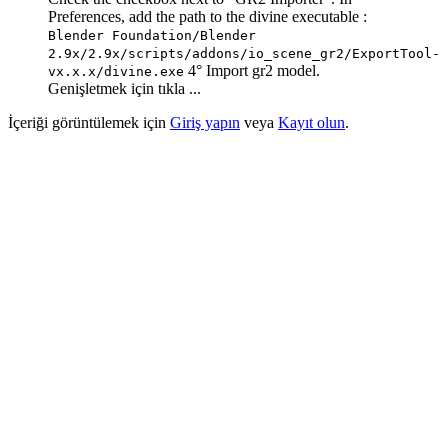
Preferences, add the path to the divine executable :
Blender Foundation/Blender
2.9x/2.9x/scripts/addons/io_scene_gr2/ExportTool-
4° Import gr2 model.
vx.x.x/divine.exe
Genişletmek için tıkla ...
İçeriği görüntülemek için
Giriş yapın
veya
Kayıt olun
.