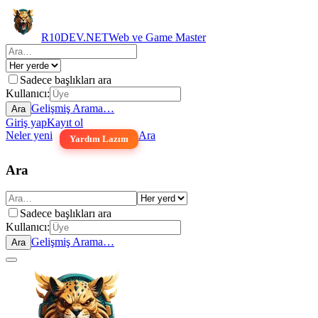
R10DEV.NET
Web ve Game Master
Sadece başlıkları ara
Kullanıcı:
Gelişmiş Arama…
Ara
Giriş yap
Kayıt ol
Neler yeni
Ara
Yardım Lazım
Ara
Sadece başlıkları ara
Kullanıcı:
Gelişmiş Arama…
Ara