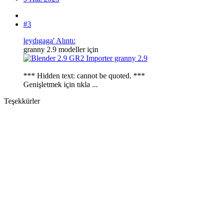
#3
leydıgaga' Alıntı:
granny 2.9 modeller için
*** Hidden text: cannot be quoted. ***
Genişletmek için tıkla ...
Teşekkürler