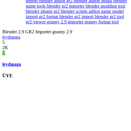
import
blender addon gr2
blender addon install
blender
game tools
blender gr2 importer
blender modding tool
blender plugin gr2
blender scripts addon
game model
import
gr2 format blender
gr2 import blender
gr2 tool
gr2 viewer
granny 2.9 importer
granny format tool
Blender 2.9 GR2 Importer granny 2.9
leydıgaga
5
2K
L
leydıgaga
ÜYE