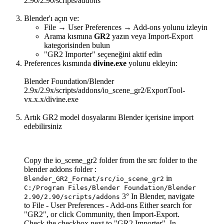
2.90/2.90/scripts/addons
Blender'ı açın ve:
File → User Preferences → Add-ons yolunu izleyin
Arama kısmına
GR2
yazın veya Import-Export
kategorisinden bulun
"GR2 Importer" seçeneğini aktif edin
Preferences kısmında
divine.exe
yolunu ekleyin:
Blender Foundation/Blender
2.9x/2.9x/scripts/addons/io_scene_gr2/ExportTool-
vx.x.x/divine.exe
Artık GR2 model dosyalarını Blender içerisine import
edebilirsiniz
Copy the io_scene_gr2 folder from the src folder to the
blender addons folder :
in
Blender_GR2_Format/src/io_scene_gr2
C:/Program Files/Blender Foundation/Blender
3° In Blender, navigate
2.90/2.90/scripts/addons
to File - User Preferences - Add-ons Either search for
"GR2", or click Community, then Import-Export.
Check the checkbox next to "GR2 Importer". In