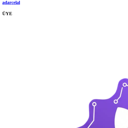
adarcelal
ÜYE