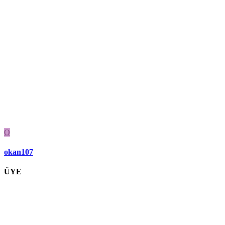
O
okan107
ÜYE