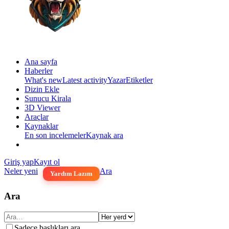
Ana sayfa
Haberler
What's new
Latest activity
Yazar
Etiketler
Dizin Ekle
Sunucu Kirala
3D Viewer
Araçlar
Kaynaklar
En son incelemeler
Kaynak ara
Giriş yap
Kayıt ol
Neler yeni
Ara
Yardım Lazım
Ara
Sadece başlıkları ara