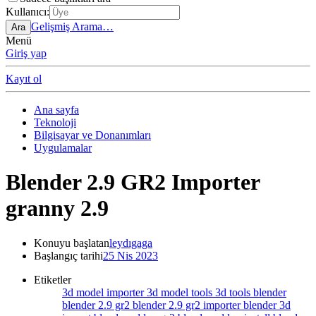
Kullanıcı:
Gelişmiş Arama…
Ara
Menü
Giriş yap
Kayıt ol
Ana sayfa
Teknoloji
Bilgisayar ve Donanımları
Uygulamalar
Blender 2.9 GR2 Importer
granny 2.9
Konuyu başlatan
leydıgaga
Başlangıç tarihi
25 Nis 2023
Etiketler
3d model importer
3d model tools
3d tools blender
blender 2.9 gr2
blender 2.9 gr2 importer
blender 3d