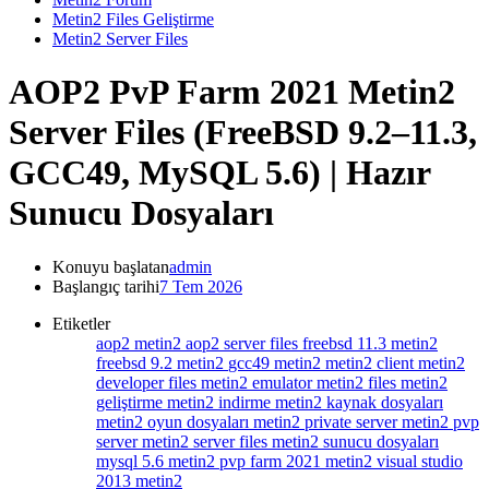
Metin2 Files Geliştirme
Metin2 Server Files
AOP2 PvP Farm 2021 Metin2
Server Files (FreeBSD 9.2–11.3,
GCC49, MySQL 5.6) | Hazır
Sunucu Dosyaları
Konuyu başlatan
admin
Başlangıç tarihi
7 Tem 2026
Etiketler
aop2 metin2
aop2 server files
freebsd 11.3 metin2
freebsd 9.2 metin2
gcc49 metin2
metin2 client
metin2
developer files
metin2 emulator
metin2 files
metin2
geliştirme
metin2 indirme
metin2 kaynak dosyaları
metin2 oyun dosyaları
metin2 private server
metin2 pvp
server
metin2 server files
metin2 sunucu dosyaları
mysql 5.6 metin2
pvp farm 2021 metin2
visual studio
2013 metin2