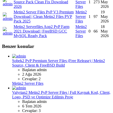
Source Pack Clean Fix Download
Server
1
273
May
2026
Files
2026
Metin2 Server Files PvP V3 Premium
Metin2
19
Download | Clean Metin2 Files PVP
Server
1
97
May
Pack 2025
Files
2026
Metin2 Serverfiles Aop2 PvP Farm
Metin2
18
2021 Download | FreeBSD GCC
Server
0
66
May
MySQL Ready Pack
Files
2026
Benzer konular
Sobek2 PvP Premium Server Files (Free Release) | Metin2
Source, Client & FreeBSD Build
Başlatan admin
2 Ağu 2026
Cevaplar: 2
Metin2 Server Files
Valyrian2 Metin2 PvP Server Files | Full Kaynak Kod, Client,
Logo, PSD ve Optimize Edilmiş Proje
Başlatan admin
6 Tem 2026
Cevaplar: 3