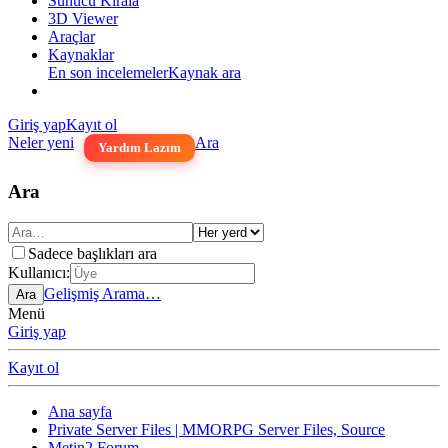
Sunucu Kirala
3D Viewer
Araçlar
Kaynaklar
En son incelemeler
Kaynak ara
Giriş yap
Kayıt ol
Neler yeni
Ara
Yardım Lazım
Ara
Sadece başlıkları ara
Kullanıcı:
Gelişmiş Arama…
Ara
Menü
Giriş yap
Kayıt ol
Ana sayfa
Private Server Files | MMORPG Server Files, Source
Metin2 Forum