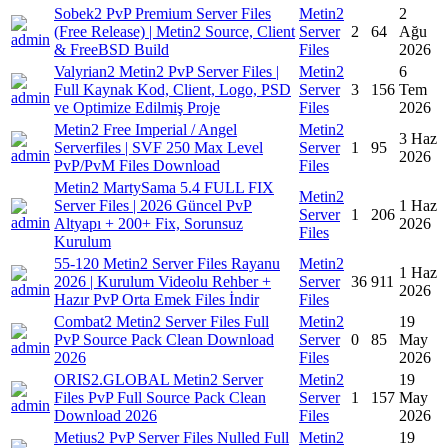
Sobek2 PvP Premium Server Files
Metin2
2
(Free Release) | Metin2 Source, Client
Server
2
64
Ağu
& FreeBSD Build
Files
2026
Valyrian2 Metin2 PvP Server Files |
Metin2
6
Full Kaynak Kod, Client, Logo, PSD
Server
3
156
Tem
ve Optimize Edilmiş Proje
Files
2026
Metin2 Free Imperial / Angel
Metin2
3 Haz
Serverfiles | SVF 250 Max Level
Server
1
95
2026
PvP/PvM Files Download
Files
Metin2 MartySama 5.4 FULL FIX
Metin2
Server Files | 2026 Güncel PvP
1 Haz
Server
1
206
Altyapı + 200+ Fix, Sorunsuz
2026
Files
Kurulum
55-120 Metin2 Server Files Rayanu
Metin2
1 Haz
2026 | Kurulum Videolu Rehber +
Server
36
911
2026
Hazır PvP Orta Emek Files İndir
Files
Combat2 Metin2 Server Files Full
Metin2
19
PvP Source Pack Clean Download
Server
0
85
May
2026
Files
2026
ORIS2.GLOBAL Metin2 Server
Metin2
19
Files PvP Full Source Pack Clean
Server
1
157
May
Download 2026
Files
2026
Metius2 PvP Server Files Nulled Full
Metin2
19