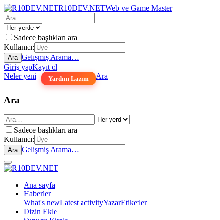
R10DEV.NET
Web ve Game Master
Sadece başlıkları ara
Kullanıcı:
Gelişmiş Arama…
Ara
Giriş yap
Kayıt ol
Neler yeni
Ara
Yardım Lazım
Ara
Sadece başlıkları ara
Kullanıcı:
Gelişmiş Arama…
Ara
Ana sayfa
Haberler
What's new
Latest activity
Yazar
Etiketler
Dizin Ekle