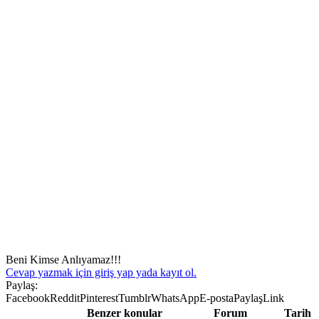
Beni Kimse Anlıyamaz!!!
Cevap yazmak için giriş yap yada kayıt ol.
Paylaş:
Facebook
Reddit
Pinterest
Tumblr
WhatsApp
E-posta
Paylaş
Link
Benzer konular
Forum
Tarih