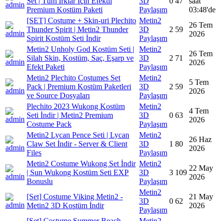
Set | Tüm Irklar İçin Efektli
3D
0
47
saat
Premium Kostüm Paketi
Paylaşım
03:48'de
[SET] Costume + Skin-uri Plechito
Metin2
26 Tem
Thunder Spirit | Metin2 Thunder
3D
2
59
2026
Spirit Kostüm Seti İndir
Paylaşım
Metin2 Unholy God Kostüm Seti |
Metin2
26 Tem
Silah Skin, Kostüm, Saç, Eşarp ve
3D
2
71
2026
Efekt Paketi
Paylaşım
Metin2 Plechito Costumes Set
Metin2
5 Tem
Pack | Premium Kostüm Paketleri
3D
2
59
2026
ve Source Dosyaları
Paylaşım
Plechito 2023 Wukong Kostüm
Metin2
4 Tem
Seti İndir | Metin2 Premium
3D
0
63
2026
Costume Pack
Paylaşım
Metin2 Lycan Pence Seti | Lycan
Metin2
26 Haz
Claw Set İndir - Server & Client
3D
1
80
2026
Files
Paylaşım
Metin2 Costume Wukong Set İndir
Metin2
22 May
| Sun Wukong Kostüm Seti EXP
3D
3
109
2026
Bonuslu
Paylaşım
Metin2
[Set] Costume Viking Metin2 -
21 May
3D
0
62
Metin2 3D Kostüm İndir
2026
Paylaşım
[Set] Costume Summer Beach
Metin2