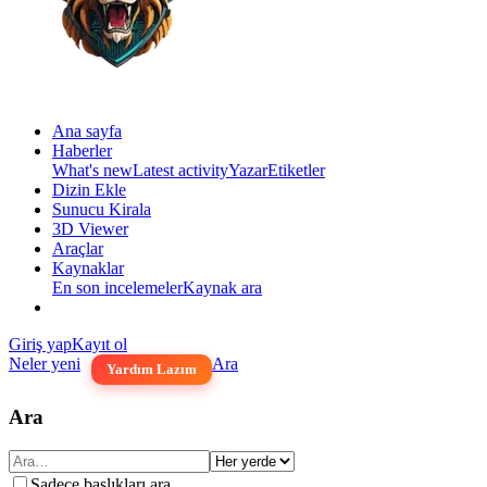
Ana sayfa
Haberler
What's new
Latest activity
Yazar
Etiketler
Dizin Ekle
Sunucu Kirala
3D Viewer
Araçlar
Kaynaklar
En son incelemeler
Kaynak ara
Giriş yap
Kayıt ol
Neler yeni
Ara
Yardım Lazım
Ara
Sadece başlıkları ara