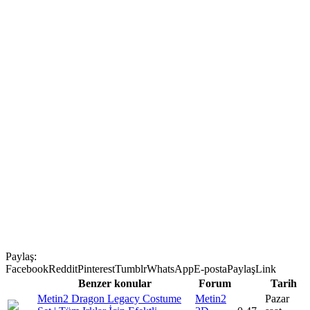
Paylaş:
Facebook
Reddit
Pinterest
Tumblr
WhatsApp
E-posta
Paylaş
Link
Benzer konular
Forum
Tarih
Metin2 Dragon Legacy Costume
Metin2
Pazar