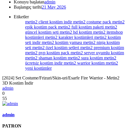
Konuyu başlatan
admin
Başlangıç tarihi
21 May 2026
Etiketler
metin2 client kostüm indir
metin2 costume pack
metin2
epik kostüm pack
metin2 full kostüm paketi
metin2
güncel kostüm seti
metin2 hd kostüm
metin2 itemshop
kostümleri
metin2 karakter kostümleri
metin2 kostüm
seti indir
metin2 kostüm yaması
metin2 ninja kostüm
seti
metin2 özel kostüm setleri
metin2 premium kostüm
metin2 pvp kostüm pack
metin2 server uyumlu kostüm
metin2 shaman kostüm
metin2 sura kostüm
metin2
ücretsiz kostüm indir
metin2 warrior kostüm
metin2
yeni kostümler
[2024] Set Costume/Frizuri/Skin-uri/Esarfe Fire Warrior - Metin2
3D Kostüm İndir
admin
0
55
admin
PATRON