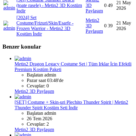
21 May
(toate rasele) - Metin2 3D Kostüm
3D
0
49
2026
İndir
Paylaşım
[2024] Set
Metin2
Costume/Frizuri/Skin/Esarfe -
21 May
3D
0
39
Frozen Warrior - Metin2 3D
2026
Paylaşım
Kostüm İndir
Benzer konular
Metin2 Dragon Legacy Costume Set | Tüm Irklar İçin Efektli
Premium Kostüm Paketi
Başlatan admin
Pazar saat 03:48'de
Cevaplar: 0
Metin2 3D Paylaşım
[SET] Costume + Skin-uri Plechito Thunder Spirit | Metin2
Thunder Spirit Kostüm Seti İndir
Başlatan admin
26 Tem 2026
Cevaplar: 2
Metin2 3D Paylaşım