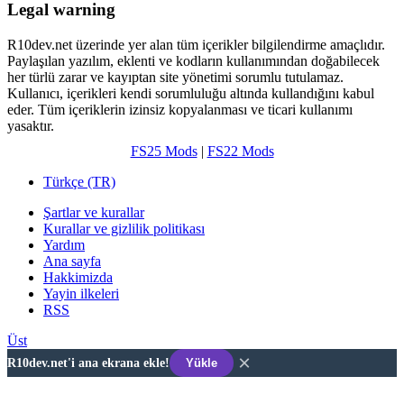
Legal warning
R10dev.net üzerinde yer alan tüm içerikler bilgilendirme amaçlıdır.
Paylaşılan yazılım, eklenti ve kodların kullanımından doğabilecek
her türlü zarar ve kayıptan site yönetimi sorumlu tutulamaz.
Kullanıcı, içerikleri kendi sorumluluğu altında kullandığını kabul
eder. Tüm içeriklerin izinsiz kopyalanması ve ticari kullanımı
yasaktır.
FS25 Mods
|
FS22 Mods
Türkçe (TR)
Şartlar ve kurallar
Kurallar ve gizlilik politikası
Yardım
Ana sayfa
Hakkimizda
Yayin ilkeleri
RSS
Üst
×
R10dev.net'i ana ekrana ekle!
Yükle