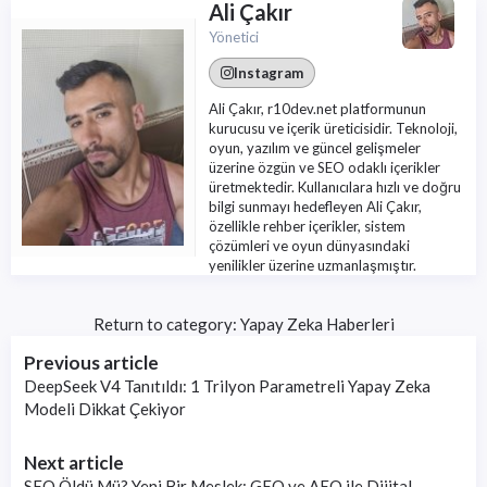
Ali Çakır
Yönetici
Instagram
Ali Çakır, r10dev.net platformunun
kurucusu ve içerik üreticisidir. Teknoloji,
oyun, yazılım ve güncel gelişmeler
üzerine özgün ve SEO odaklı içerikler
üretmektedir. Kullanıcılara hızlı ve doğru
bilgi sunmayı hedefleyen Ali Çakır,
özellikle rehber içerikler, sistem
çözümleri ve oyun dünyasındaki
yenilikler üzerine uzmanlaşmıştır.
Return to category:
Yapay Zeka Haberleri
Previous article
DeepSeek V4 Tanıtıldı: 1 Trilyon Parametreli Yapay Zeka
Modeli Dikkat Çekiyor
Next article
SEO Öldü Mü? Yeni Bir Meslek: GEO ve AEO ile Dijital