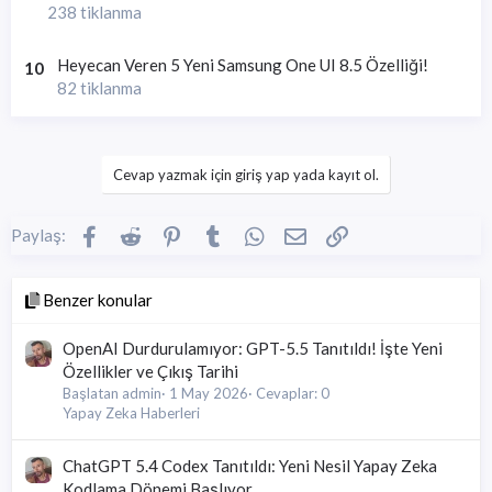
238 tiklanma
Heyecan Veren 5 Yeni Samsung One UI 8.5 Özelliği!
10
82 tiklanma
Cevap yazmak için giriş yap yada kayıt ol.
Facebook
Reddit
Pinterest
Tumblr
WhatsApp
E-posta
Link
Paylaş:
Benzer konular
OpenAI Durdurulamıyor: GPT-5.5 Tanıtıldı! İşte Yeni
Özellikler ve Çıkış Tarihi
Başlatan admin
1 May 2026
Cevaplar: 0
Yapay Zeka Haberleri
ChatGPT 5.4 Codex Tanıtıldı: Yeni Nesil Yapay Zeka
Kodlama Dönemi Başlıyor