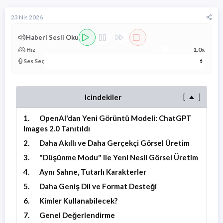
n
ş
u
l
23 Nis 2026
y
a
u
n
Haberi Sesli Oku
b
g
a
ı
Hız
1.0x
ş
ç
Ses Seç
l
t
a
a
t
r
a
i
[
]
Icindekiler
n
h
i
OpenAI'dan Yeni Görüntü Modeli: ChatGPT
Images 2.0 Tanıtıldı
Daha Akıllı ve Daha Gerçekçi Görsel Üretim
"Düşünme Modu" ile Yeni Nesil Görsel Üretim
Aynı Sahne, Tutarlı Karakterler
Daha Geniş Dil ve Format Desteği
Kimler Kullanabilecek?
Genel Değerlendirme