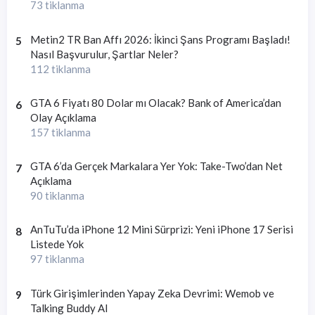
73 tiklanma
Metin2 TR Ban Affı 2026: İkinci Şans Programı Başladı!
5
Nasıl Başvurulur, Şartlar Neler?
112 tiklanma
GTA 6 Fiyatı 80 Dolar mı Olacak? Bank of America’dan
6
Olay Açıklama
157 tiklanma
GTA 6’da Gerçek Markalara Yer Yok: Take-Two’dan Net
7
Açıklama
90 tiklanma
AnTuTu’da iPhone 12 Mini Sürprizi: Yeni iPhone 17 Serisi
8
Listede Yok
97 tiklanma
Türk Girişimlerinden Yapay Zeka Devrimi: Wemob ve
9
Talking Buddy AI