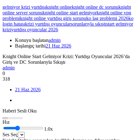
gelmiyor krizi yurtdışı
knight online
knight online dc sorunu
knight
online server sorunu
knight online start gelmiyor
knight online vpn
problemi
knight online yurtdışı giriş sorunu
ko lag problemi 2026
ko
login hatası
krizi yurtdışı oyuncular
sorunlarıyla sıkıştı
start gelmiyor
krizi
yurtdışı oyuncular 2026
Konuyu başlatan
admin
Başlangıç tarihi
21 Haz 2026
Knight Online Start Gelmiyor Krizi: Yurtdışı Oyuncular 2026’da
Giriş ve DC Sorunlarıyla Sıkıştı
admin
0
318
21 Haz 2026
Haberi Sesli Oku
Hız
1.0x
Ses Seç