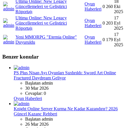
Ultima Online: New Legacy
18
Oyun
Güncellemeleri ve Geliştirici
0
260
Eki
Haberleri
Röportajı
2025
Ultima Online: New Legacy
17
Oyun
Güncellemeleri ve Geliştirici
0
203
Eyl
Haberleri
Röportajı
2025
17
Yeni MMORPG "Eternia Online"
Oyun
0
179
Eyl
Duyuruldu
Haberleri
2025
Benzer konular
PS Plus Nisan Ayı Oyunları Sızdırıldı: Sword Art Online
Fractured Daydream Geliyor
Başlatan admin
30 Mar 2026
Cevaplar: 0
Oyun Haberleri
Knight Online Server Kurma Ne Kadar Kazandırır? 2026
Güncel Kazanç Rehberi
Başlatan admin
26 Mar 2026