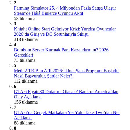
2
Farming Simulator 25, 4 Milyondan Fazla Satışa Ulaştı:
Steam'de Hâlâ Binlerce Oyuncu Aktif
58 tiklanma
3
Knight Online Start Gelmiyor Krizi: Yurtdışı Oyuncular
2026’da Giriş ve DC Sorunlarıyla Sıkıştı
318 tiklanma
4
Bombom Server Kurmak Para Kazandırır mı? 2026
Gerçekleri
73 tiklanma
5
Metin2 TR Ban Affı 2026: İkinci Şans Programı Başladı!
Nasıl Başvurulur, Şartlar Neler?
112 tiklanma
6
GTA 6 Fiyatı 80 Dolar mı Olacak? Bank of America’dan
Olay Açıklama
156 tiklanma
7
GTA 6’da Gerçek Markalara Yer Yok: Take-Two’dan Net
Açıklama
88 tiklanma
8