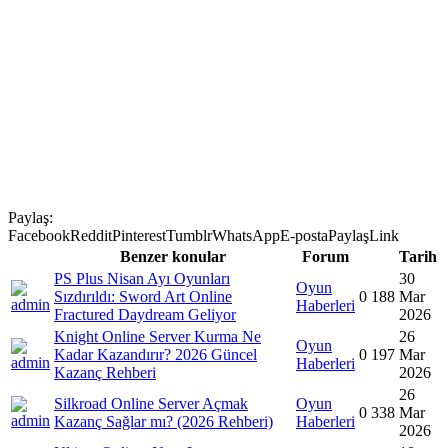
Paylaş:
Facebook
Reddit
Pinterest
Tumblr
WhatsApp
E-posta
Paylaş
Link
Benzer konular
Forum
Tarih
PS Plus Nisan Ayı Oyunları
30
Oyun
Sızdırıldı: Sword Art Online
0
188
Mar
Haberleri
Fractured Daydream Geliyor
2026
Knight Online Server Kurma Ne
26
Oyun
Kadar Kazandırır? 2026 Güncel
0
197
Mar
Haberleri
Kazanç Rehberi
2026
26
Silkroad Online Server Açmak
Oyun
0
338
Mar
Kazanç Sağlar mı? (2026 Rehberi)
Haberleri
2026