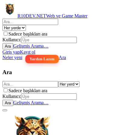
R10DEV.NET
Web ve Game Master
Sadece başlıkları ara
Kullanıcı:
Gelişmiş Arama…
Ara
Giriş yap
Kayıt ol
Neler yeni
Ara
Yardım Lazım
Ara
Sadece başlıkları ara
Kullanıcı:
Gelişmiş Arama…
Ara