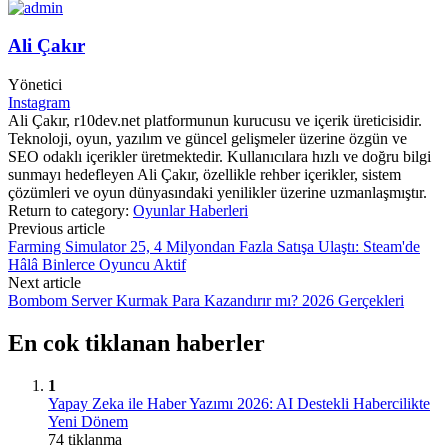
Ali Çakır
Yönetici
Instagram
Ali Çakır, r10dev.net platformunun kurucusu ve içerik üreticisidir.
Teknoloji, oyun, yazılım ve güncel gelişmeler üzerine özgün ve
SEO odaklı içerikler üretmektedir. Kullanıcılara hızlı ve doğru bilgi
sunmayı hedefleyen Ali Çakır, özellikle rehber içerikler, sistem
çözümleri ve oyun dünyasındaki yenilikler üzerine uzmanlaşmıştır.
Return to category:
Oyunlar Haberleri
Previous article
Farming Simulator 25, 4 Milyondan Fazla Satışa Ulaştı: Steam'de
Hâlâ Binlerce Oyuncu Aktif
Next article
Bombom Server Kurmak Para Kazandırır mı? 2026 Gerçekleri
En cok tiklanan haberler
1
Yapay Zeka ile Haber Yazımı 2026: AI Destekli Habercilikte
Yeni Dönem
74 tiklanma