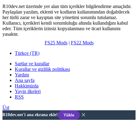
R10dev.net üzerinde yer alan tüm içerikler bilgilendirme amaçlıdır.
Paylaşılan yazılım, eklenti ve kodların kullanımından doğabilecek
her türlü zarar ve kayıptan site yönetimi sorumlu tutulamaz.
Kullanıcı, içerikleri kendi sorumluluğu altında kullandığını kabul
eder. Tüm içeriklerin izinsiz kopyalanması ve ticari kullanımı
yasaktır.
FS25 Mods
|
FS22 Mods
Türkçe (TR)
Şartlar ve kurallar
Kurallar ve gizlilik politikası
Yardım
Ana sayfa
Hakkimizda
Yayin ilkeleri
RSS
Üst
×
R10dev.net'i ana ekrana ekle!
Yükle