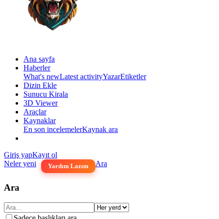
Ana sayfa
Haberler
What's new
Latest activity
Yazar
Etiketler
Dizin Ekle
Sunucu Kirala
3D Viewer
Araçlar
Kaynaklar
En son incelemeler
Kaynak ara
Giriş yap
Kayıt ol
Neler yeni
Ara
Yardım Lazım
Ara
Sadece başlıkları ara