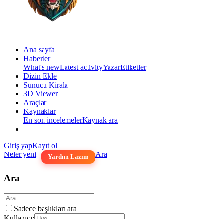
Ana sayfa
Haberler
What's new
Latest activity
Yazar
Etiketler
Dizin Ekle
Sunucu Kirala
3D Viewer
Araçlar
Kaynaklar
En son incelemeler
Kaynak ara
Giriş yap
Kayıt ol
Neler yeni
Ara
Yardım Lazım
Ara
Sadece başlıkları ara
Kullanıcı: