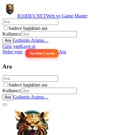
R10DEV.NET
Web ve Game Master
Sadece başlıkları ara
Kullanıcı:
Gelişmiş Arama…
Ara
Giriş yap
Kayıt ol
Neler yeni
Ara
Yardım Lazım
Ara
Sadece başlıkları ara
Kullanıcı:
Gelişmiş Arama…
Ara