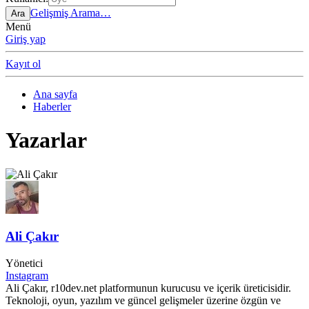
Gelişmiş Arama…
Ara
Menü
Giriş yap
Kayıt ol
Ana sayfa
Haberler
Yazarlar
Ali Çakır
Yönetici
Instagram
Ali Çakır, r10dev.net platformunun kurucusu ve içerik üreticisidir.
Teknoloji, oyun, yazılım ve güncel gelişmeler üzerine özgün ve