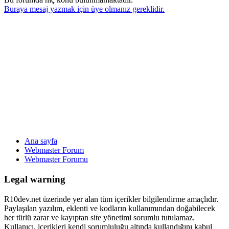
Buraya mesaj yazmak için üye olmanız gereklidir.
Ana sayfa
Webmaster Forum
Webmaster Forumu
Legal warning
R10dev.net üzerinde yer alan tüm içerikler bilgilendirme amaçlıdır.
Paylaşılan yazılım, eklenti ve kodların kullanımından doğabilecek
her türlü zarar ve kayıptan site yönetimi sorumlu tutulamaz.
Kullanıcı, içerikleri kendi sorumluluğu altında kullandığını kabul