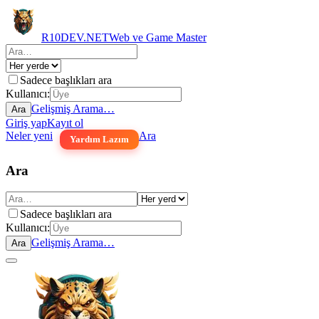
R10DEV.NET
Web ve Game Master
Sadece başlıkları ara
Kullanıcı:
Gelişmiş Arama…
Ara
Giriş yap
Kayıt ol
Neler yeni
Ara
Yardım Lazım
Ara
Sadece başlıkları ara
Kullanıcı:
Gelişmiş Arama…
Ara