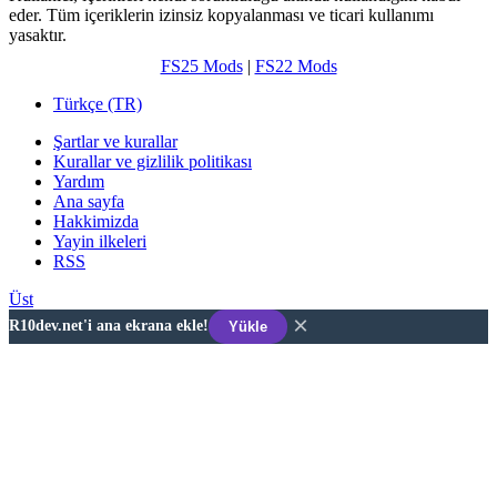
eder. Tüm içeriklerin izinsiz kopyalanması ve ticari kullanımı
yasaktır.
FS25 Mods
|
FS22 Mods
Türkçe (TR)
Şartlar ve kurallar
Kurallar ve gizlilik politikası
Yardım
Ana sayfa
Hakkimizda
Yayin ilkeleri
RSS
Üst
×
R10dev.net'i ana ekrana ekle!
Yükle