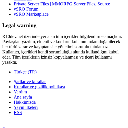
Private Server Files | MMORPG Server Files, Source
vSRO Forum
vSRO Marketplace
Legal warning
R10dev.net üzerinde yer alan tüm içerikler bilgilendirme amaçlıdır.
Paylaşılan yazılım, eklenti ve kodların kullanımından doğabilecek
her türlü zarar ve kayıptan site yönetimi sorumlu tutulamaz.
Kullanıcı, içerikleri kendi sorumluluğu altında kullandığını kabul
eder. Tüm içeriklerin izinsiz kopyalanması ve ticari kullanımı
yasaktır.
Türkçe (TR)
Şartlar ve kurallar
Kurallar ve gizlilik politikası
Yardım
Ana sayfa
Hakkimizda
Yayin ilkeleri
RSS
Developer © 2026 R10DEV.NET