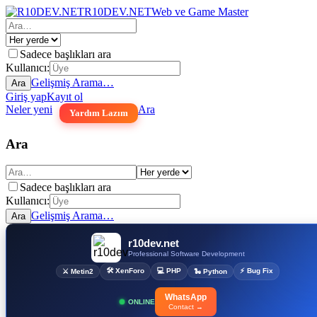
R10DEV.NET
Web ve Game Master
Sadece başlıkları ara
Kullanıcı:
Gelişmiş Arama…
Ara
Giriş yap
Kayıt ol
Neler yeni
Ara
Yardım Lazım
Ara
Sadece başlıkları ara
Kullanıcı:
Gelişmiş Arama…
Ara
r10dev.net
Professional Software Development
🛠 XenForo
💻 PHP
⚡ Bug Fix
⚔ Metin2
🐍 Python
WhatsApp
ONLINE
Contact →