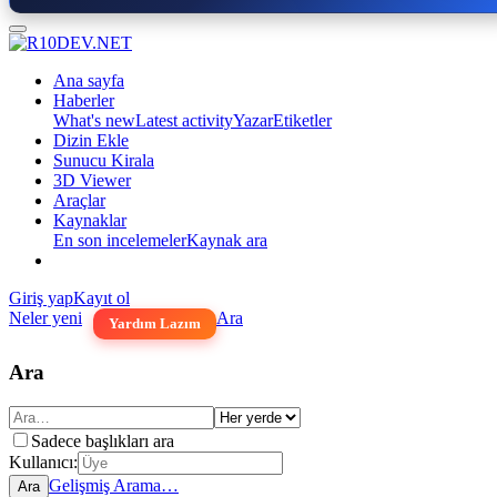
Ana sayfa
Haberler
What's new
Latest activity
Yazar
Etiketler
Dizin Ekle
Sunucu Kirala
3D Viewer
Araçlar
Kaynaklar
En son incelemeler
Kaynak ara
Giriş yap
Kayıt ol
Neler yeni
Ara
Yardım Lazım
Ara
Sadece başlıkları ara
Kullanıcı:
Gelişmiş Arama…
Ara