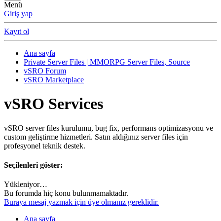
Menü
Giriş yap
Kayıt ol
Ana sayfa
Private Server Files | MMORPG Server Files, Source
vSRO Forum
vSRO Marketplace
vSRO Services
vSRO server files kurulumu, bug fix, performans optimizasyonu ve
custom geliştirme hizmetleri. Satın aldığınız server files için
profesyonel teknik destek.
Seçilenleri göster:
Yükleniyor…
Bu forumda hiç konu bulunmamaktadır.
Buraya mesaj yazmak için üye olmanız gereklidir.
Ana sayfa