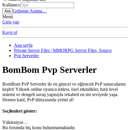
Kullanıcı:
Gelişmiş Arama…
Ara
Menü
Giriş yap
Kayıt ol
Ana sayfa
Private Server Files | MMORPG Server Files, Source
Pvp Serverler
BomBom Pvp Serverler
BomBom PvP Serverler ile en güncel ve eğlenceli PvP sunucularını
keşfet! Yüksek online oyuncu kitlesi, özel etkinlikler, hızlı level
sistemi ve dengeli savaş yapısıyla rekabeti en üst seviyede yaşa.
Hemen katıl, PvP dünyasında yerini al!
Seçilenleri göster:
Yükleniyor…
Bu forumda hiç konu bulunmamaktadır.