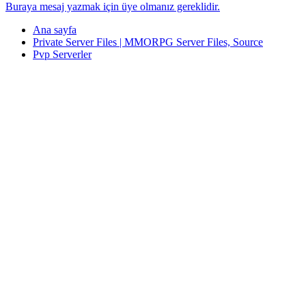
Buraya mesaj yazmak için üye olmanız gereklidir.
Ana sayfa
Private Server Files | MMORPG Server Files, Source
Pvp Serverler