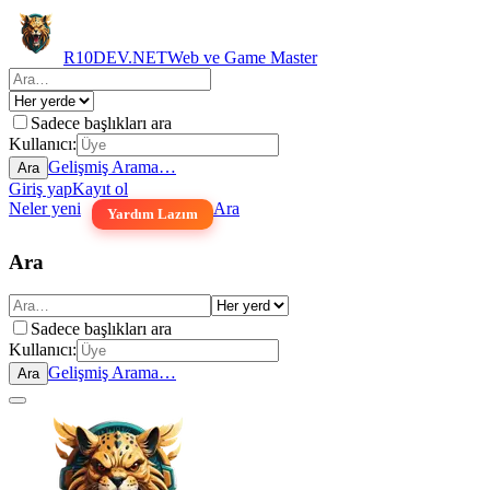
R10DEV.NET
Web ve Game Master
Sadece başlıkları ara
Kullanıcı:
Gelişmiş Arama…
Ara
Giriş yap
Kayıt ol
Neler yeni
Ara
Yardım Lazım
Ara
Sadece başlıkları ara
Kullanıcı:
Gelişmiş Arama…
Ara