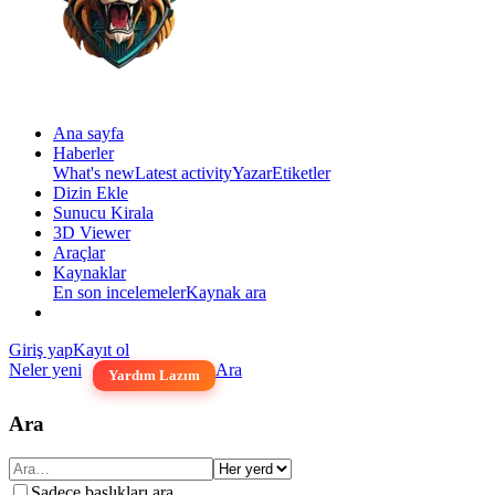
Ana sayfa
Haberler
What's new
Latest activity
Yazar
Etiketler
Dizin Ekle
Sunucu Kirala
3D Viewer
Araçlar
Kaynaklar
En son incelemeler
Kaynak ara
Giriş yap
Kayıt ol
Neler yeni
Ara
Yardım Lazım
Ara
Sadece başlıkları ara